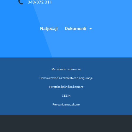
040/372-311
Natječaji
Dokumenti
Ministarstvo zdravstva
Hrvatski zavod za zdravstveno osiguranje
Hrvatska liječnička komora
CEZIH
Poveznica na zakone