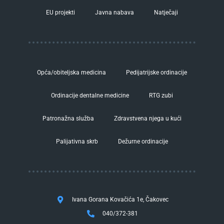
EU projekti
Javna nabava
Natječaji
Opća/obiteljska medicina
Pedijatrijske ordinacije
Ordinacije dentalne medicine
RTG zubi
Patronažna služba
Zdravstvena njega u kući
Palijativna skrb
Dežurne ordinacije
Ivana Gorana Kovačića 1e, Čakovec
040/372-381