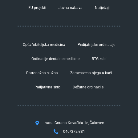
EU projekti
Javna nabava
Natječaji
Opća/obiteljska medicina
Pedijatrijske ordinacije
Ordinacije dentalne medicine
RTG zubi
Patronažna služba
Zdravstvena njega u kući
Palijativna skrb
Dežurne ordinacije
Ivana Gorana Kovačića 1e, Čakovec
040/372-381