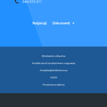
040/372-311
Natječaji
Dokumenti
Ministarstvo zdravstva
Hrvatski zavod za zdravstveno osiguranje
Hrvatska liječnička komora
CEZIH
Poveznica na zakone