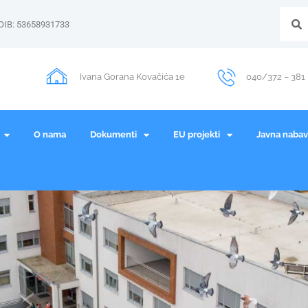
OIB: 53658931733
Ivana Gorana Kovačića 1e
040/372 – 381
O nama
Dokumenti
EU projekti
Javna naba