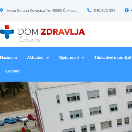
Ivana Gorana Kovačića 1e, 40000 Čakovec
040/372-381
Naslovna
Aktualno
Djelatnosti
Edukativni materijali
Kontakt