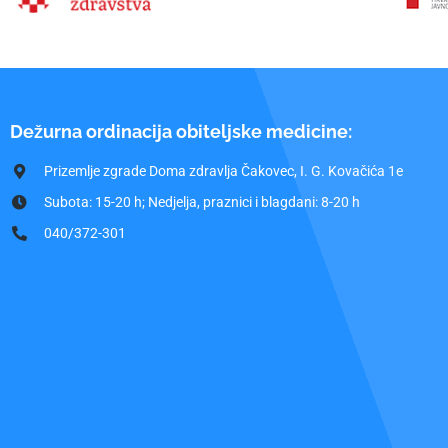
Dežurna ordinacija obiteljske medicine:
Prizemlje zgrade Doma zdravlja Čakovec, I. G. Kovačića 1e
Subota: 15-20 h; Nedjelja, praznici i blagdani: 8-20 h
040/372-301