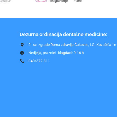
Dežurna ordinacija dentalne medicine:
2. kat zgrade Doma zdravlja Čakovec, I.G. Kovačića 1e
Nedjelja, praznici i blagdani: 9-16 h
040/372-311