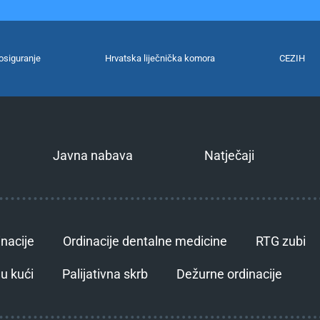
osiguranje
Hrvatska liječnička komora
CEZIH
Javna nabava
Natječaji
inacije
Ordinacije dentalne medicine
RTG zubi
u kući
Palijativna skrb
Dežurne ordinacije