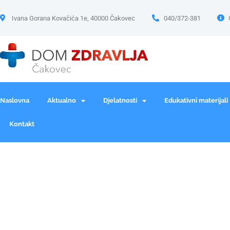
Ivana Gorana Kovačića 1e, 40000 Čakovec
040/372-381
Naslovna
Aktualno
Djelatnosti
Edukativni materijali
Kontakt