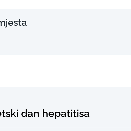
mjesta
etski dan hepatitisa