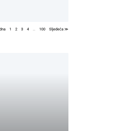
dna
1
2
3
4
…
100
Sljedeća ≫