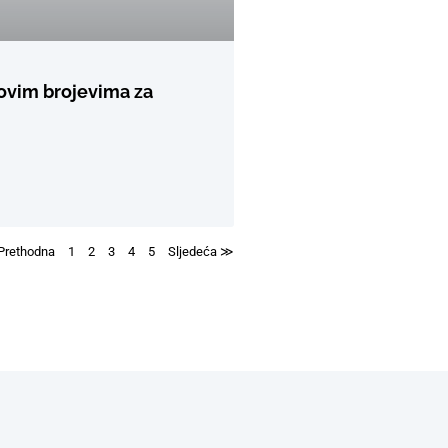
novim brojevima za
Prethodna
1
2
3
4
5
Sljedeća ≫