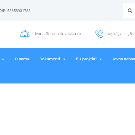
OIB: 53658931733
Ivana Gorana Kovačića 1e
040/372 – 381
O nama
Dokumenti
EU projekti
Javna naba