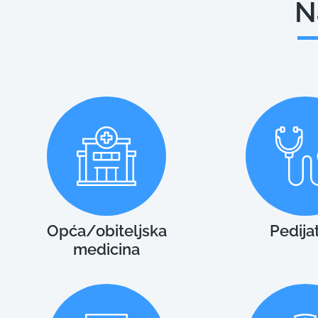
N
Opća/obiteljska
Pedijat
medicina