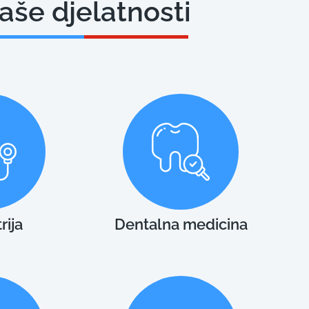
aše
djelatnosti
rija
Dentalna medicina