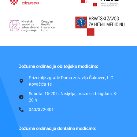
Dežurna ordinacija obiteljske medicine:
Prizemlje zgrade Doma zdravlja Čakovec, I. G.
Kovačića 1e
Subota: 15-20 h; Nedjelja, praznici i blagdani: 8-
20 h
040/372-301
Dežurna ordinacija dentalne medicine: