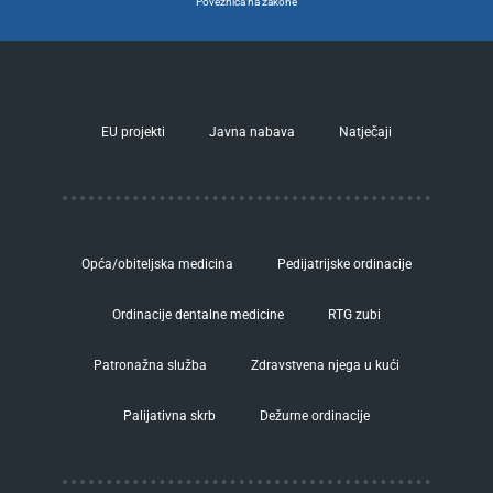
Poveznica na zakone
EU projekti
Javna nabava
Natječaji
Opća/obiteljska medicina
Pedijatrijske ordinacije
Ordinacije dentalne medicine
RTG zubi
Patronažna služba
Zdravstvena njega u kući
Palijativna skrb
Dežurne ordinacije