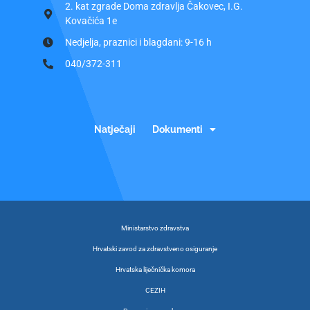
2. kat zgrade Doma zdravlja Čakovec, I.G.
Kovačića 1e
Nedjelja, praznici i blagdani: 9-16 h
040/372-311
Natječaji
Dokumenti
Ministarstvo zdravstva
Hrvatski zavod za zdravstveno osiguranje
Hrvatska liječnička komora
CEZIH