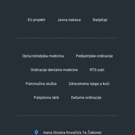
EU projekti
Javna nabava
Natječaji
Opća/obiteljska medicina
Pedijatrijske ordinacije
Ordinacije dentalne medicine
RTG zubi
Patronažna služba
Zdravstvena njega u kući
Palijativna skrb
Dežurne ordinacije
Ivana Gorana Kovačića 1e, Čakovec