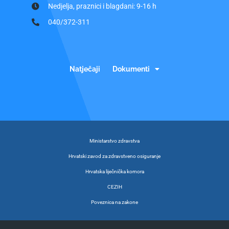
Nedjelja, praznici i blagdani: 9-16 h
040/372-311
Natječaji
Dokumenti
Ministarstvo zdravstva
Hrvatski zavod za zdravstveno osiguranje
Hrvatska liječnička komora
CEZIH
Poveznica na zakone