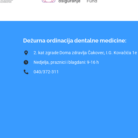
Dežurna ordinacija dentalne medicine:
2. kat zgrade Doma zdravlja Čakovec, I.G. Kovačića 1e
Nedjelja, praznici i blagdani: 9-16 h
040/372-311