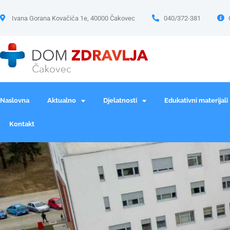
Ivana Gorana Kovačića 1e, 40000 Čakovec
040/372-381
Naslovna
Aktualno
Djelatnosti
Edukativni materijali
Kontakt