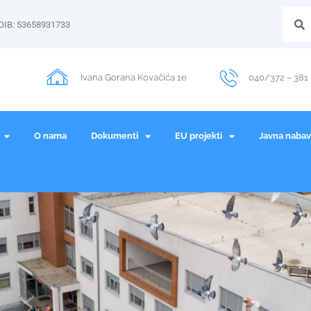
OIB: 53658931733
Ivana Gorana Kovačića 1e
040/372 – 381
O nama
Dokumenti
EU projekti
Javna naba