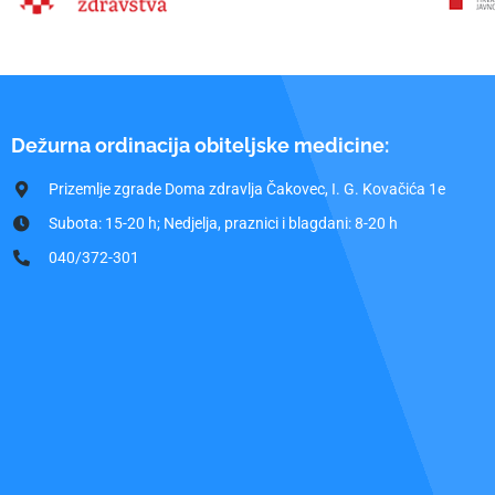
Dežurna ordinacija obiteljske medicine:
Prizemlje zgrade Doma zdravlja Čakovec, I. G. Kovačića 1e
Subota: 15-20 h; Nedjelja, praznici i blagdani: 8-20 h
040/372-301