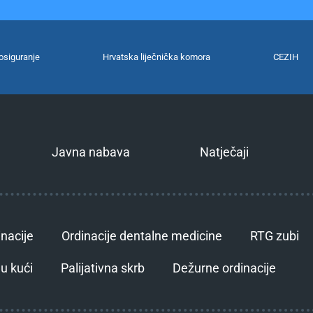
osiguranje
Hrvatska liječnička komora
CEZIH
Javna nabava
Natječaji
inacije
Ordinacije dentalne medicine
RTG zubi
u kući
Palijativna skrb
Dežurne ordinacije