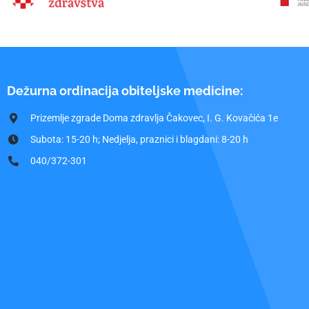
Dežurna ordinacija obiteljske medicine:
Prizemlje zgrade Doma zdravlja Čakovec, I. G. Kovačića 1e
Subota: 15-20 h; Nedjelja, praznici i blagdani: 8-20 h
040/372-301