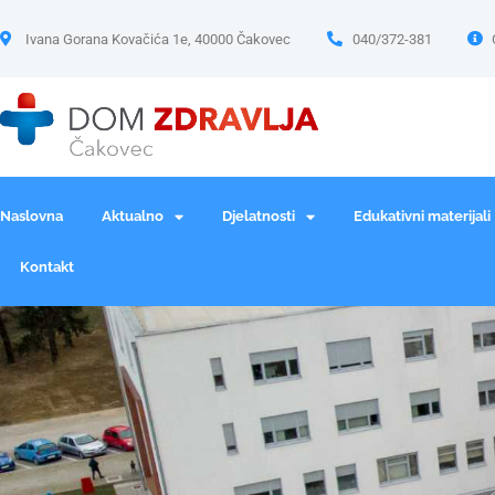
Ivana Gorana Kovačića 1e, 40000 Čakovec
040/372-381
Naslovna
Aktualno
Djelatnosti
Edukativni materijali
Kontakt