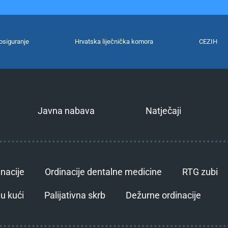
osiguranje
Hrvatska liječnička komora
CEZIH
Javna nabava
Natječaji
inacije
Ordinacije dentalne medicine
RTG zubi
u kući
Palijativna skrb
Dežurne ordinacije