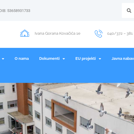
OIB: 53658931733
Ivana Gorana Kovačića 1e
040/372 – 381
O nama
Dokumenti
EU projekti
Javna naba