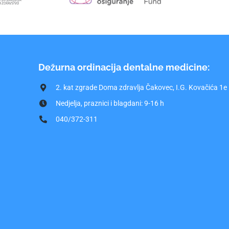
Dežurna ordinacija dentalne medicine:
2. kat zgrade Doma zdravlja Čakovec, I.G. Kovačića 1e
Nedjelja, praznici i blagdani: 9-16 h
040/372-311