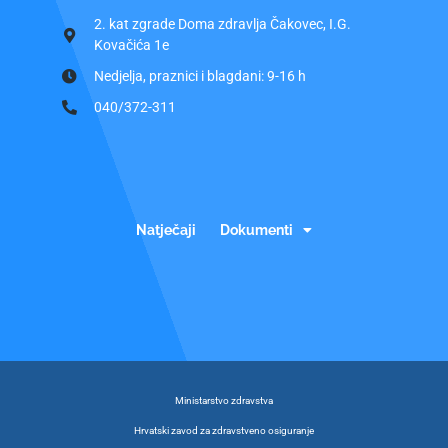
2. kat zgrade Doma zdravlja Čakovec, I.G.
Kovačića 1e
Nedjelja, praznici i blagdani: 9-16 h
040/372-311
Natječaji
Dokumenti
Ministarstvo zdravstva
Hrvatski zavod za zdravstveno osiguranje