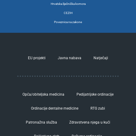
Hrvatska liječnička komora
CEZIH
Poveznica na zakone
EU projekti
Javna nabava
Natječaji
Opća/obiteljska medicina
Pedijatrijske ordinacije
Ordinacije dentalne medicine
RTG zubi
Patronažna služba
Zdravstvena njega u kući