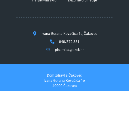
Palijativna skrb
Dežurne ordinacije
Ivana Gorana Kovačića 1e, Čakovec
040/372-381
pisarnica@dzck.hr
Dom zdravlja Čakovec,
Ivana Gorana Kovačića 1e,
40000 Čakovec
tel. 040/372-381
fax. 040/372-355
Pravo na pristup informacijama
by InfoCom