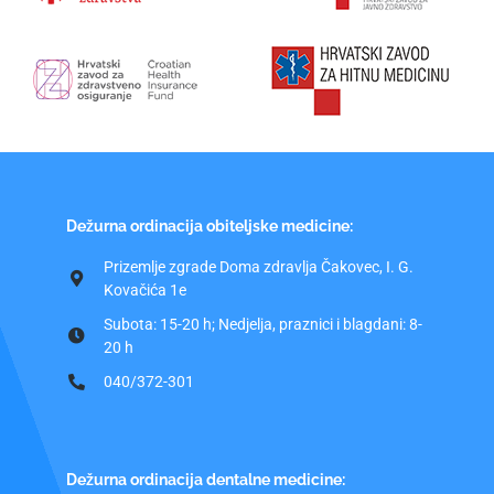
Dežurna ordinacija obiteljske medicine:
Prizemlje zgrade Doma zdravlja Čakovec, I. G.
Kovačića 1e
Subota: 15-20 h; Nedjelja, praznici i blagdani: 8-
20 h
040/372-301
Dežurna ordinacija dentalne medicine: