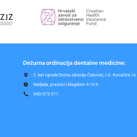
Dežurna ordinacija dentalne medicine:
2. kat zgrade Doma zdravlja Čakovec, I.G. Kovačića 1e
Nedjelja, praznici i blagdani: 9-16 h
040/372-311