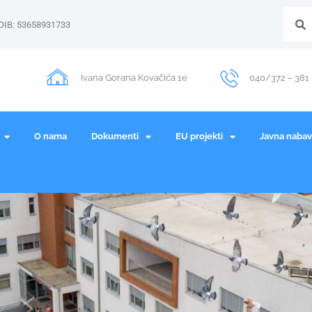
OIB: 53658931733
Ivana Gorana Kovačića 1e
040/372 – 381
O nama
Dokumenti
EU projekti
Javna naba