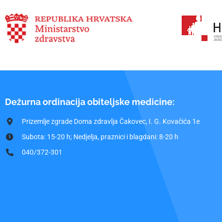
Dežurna ordinacija obiteljske medicine:
Prizemlje zgrade Doma zdravlja Čakovec, I. G. Kovačića 1e
Subota: 15-20 h; Nedjelja, praznici i blagdani: 8-20 h
040/372-301