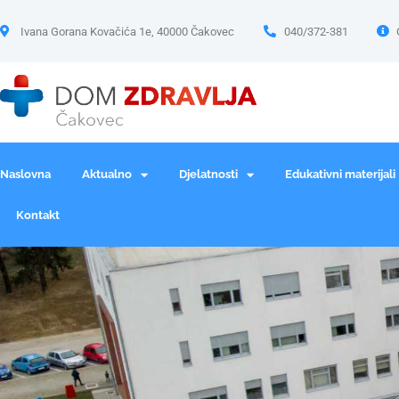
Ivana Gorana Kovačića 1e, 40000 Čakovec
040/372-381
Naslovna
Aktualno
Djelatnosti
Edukativni materijali
Kontakt