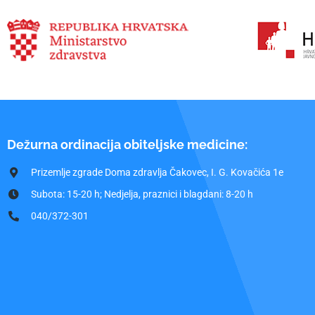
Dežurna ordinacija obiteljske medicine:
Prizemlje zgrade Doma zdravlja Čakovec, I. G. Kovačića 1e
Subota: 15-20 h; Nedjelja, praznici i blagdani: 8-20 h
040/372-301