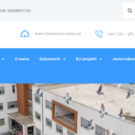
OIB: 53658931733
Ivana Gorana Kovačića 1e
040/372 – 381
O nama
Dokumenti
EU projekti
Javna naba