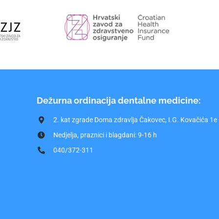
Dežurna ordinacija dentalne medicine:
2. kat zgrade Doma zdravlja Čakovec, I.G. Kovačića 1e
Nedjelja, praznici i blagdani: 9-16 h
040/372-311