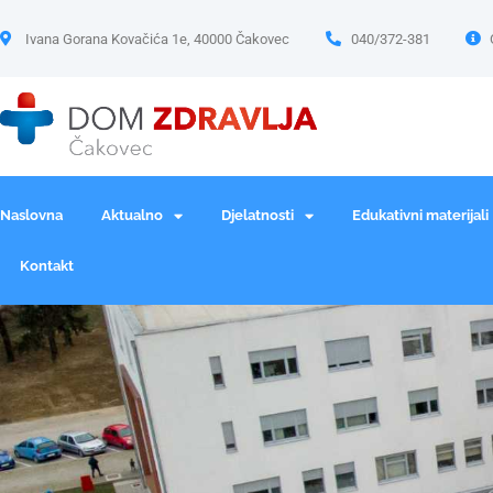
Ivana Gorana Kovačića 1e, 40000 Čakovec
040/372-381
Naslovna
Aktualno
Djelatnosti
Edukativni materijali
Kontakt