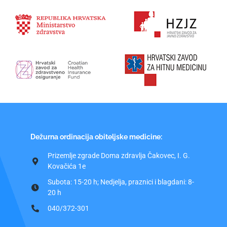
Dežurna ordinacija obiteljske medicine:
Prizemlje zgrade Doma zdravlja Čakovec, I. G.
Kovačića 1e
Subota: 15-20 h; Nedjelja, praznici i blagdani: 8-
20 h
040/372-301