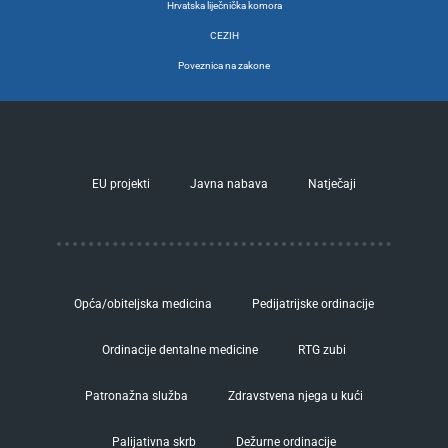
Hrvatska liječnička komora
CEZIH
Poveznica na zakone
EU projekti
Javna nabava
Natječaji
Opća/obiteljska medicina
Pedijatrijske ordinacije
Ordinacije dentalne medicine
RTG zubi
Patronažna služba
Zdravstvena njega u kući
Palijativna skrb
Dežurne ordinacije