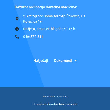
Dežurna ordinacija dentalne medicine:
2. kat zgrade Doma zdravlja Čakovec, I.G.
Kovačića 1e
Nedjelja, praznici i blagdani: 9-16 h
040/372-311
Natječaji
Dokumenti
Ministarstvo zdravstva
Hrvatski zavod za zdravstveno osiguranje