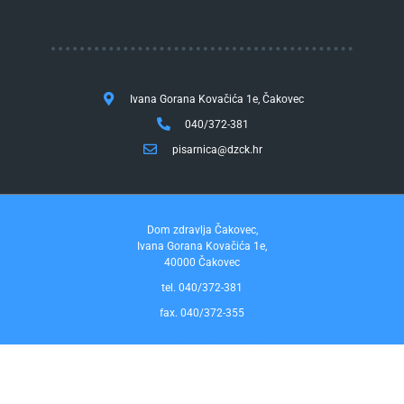
Ivana Gorana Kovačića 1e, Čakovec
040/372-381
pisarnica@dzck.hr
Dom zdravlja Čakovec,
Ivana Gorana Kovačića 1e,
40000 Čakovec
tel. 040/372-381
fax. 040/372-355
Pravo na pristup informacijama
by InfoCom