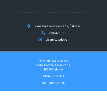
Ivana Gorana Kovačića 1e, Čakovec
040/372-381
pisarnica@dzck.hr
Dom zdravlja Čakovec,
Ivana Gorana Kovačića 1e,
40000 Čakovec
tel. 040/372-381
fax. 040/372-355
Pravo na pristup informacijama
by InfoCom