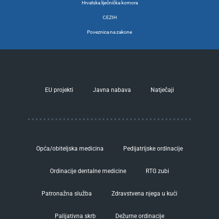
Hrvatska liječnička komora
CEZIH
Poveznica na zakone
EU projekti
Javna nabava
Natječaji
Opća/obiteljska medicina
Pedijatrijske ordinacije
Ordinacije dentalne medicine
RTG zubi
Patronažna služba
Zdravstvena njega u kući
Palijativna skrb
Dežurne ordinacije