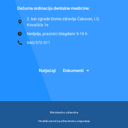
Dežurna ordinacija dentalne medicine:
2. kat zgrade Doma zdravlja Čakovec, I.G.
Kovačića 1e
Nedjelja, praznici i blagdani: 9-16 h
040/372-311
Natječaji
Dokumenti
Ministarstvo zdravstva
Hrvatski zavod za zdravstveno osiguranje