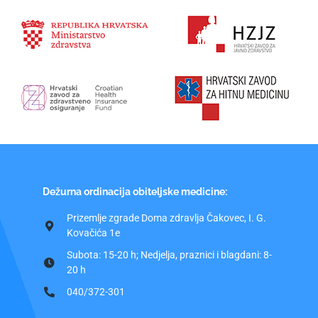
Dežurna ordinacija obiteljske medicine:
Prizemlje zgrade Doma zdravlja Čakovec, I. G.
Kovačića 1e
Subota: 15-20 h; Nedjelja, praznici i blagdani: 8-
20 h
040/372-301