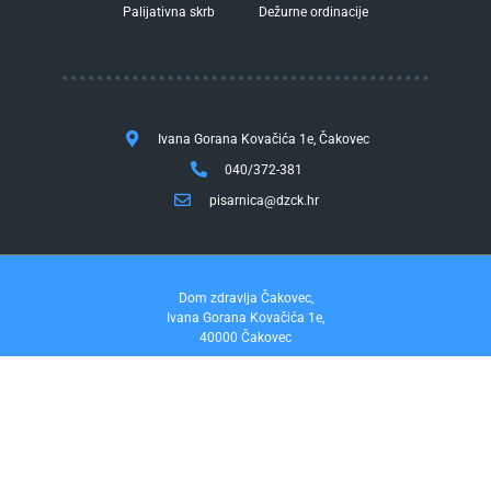
Palijativna skrb
Dežurne ordinacije
Ivana Gorana Kovačića 1e, Čakovec
040/372-381
pisarnica@dzck.hr
Dom zdravlja Čakovec,
Ivana Gorana Kovačića 1e,
40000 Čakovec
tel. 040/372-381
fax. 040/372-355
Pravo na pristup informacijama
by InfoCom