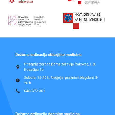
Dežurna ordinacija obiteljske medicine:
Prizemlje zgrade Doma zdravlja Čakovec, I. G.
Kovačića 1e
Subota: 15-20 h; Nedjelja, praznici i blagdani: 8-
20 h
040/372-301
Dežurna ordinacija dentalne medicine: