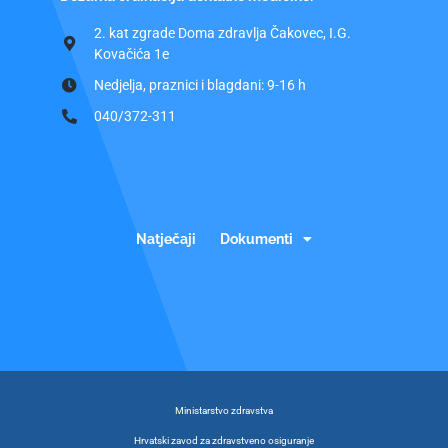
2. kat zgrade Doma zdravlja Čakovec, I.G.
Kovačića 1e
Nedjelja, praznici i blagdani: 9-16 h
040/372-311
Natječaji
Dokumenti
Ministarstvo zdravstva
Hrvatski zavod za zdravstveno osiguranje