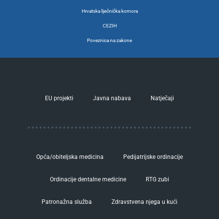
Hrvatska liječnička komora
CEZIH
Poveznica na zakone
EU projekti
Javna nabava
Natječaji
Opća/obiteljska medicina
Pedijatrijske ordinacije
Ordinacije dentalne medicine
RTG zubi
Patronažna služba
Zdravstvena njega u kući