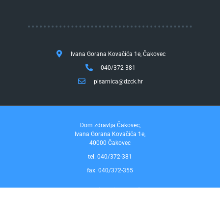
Ivana Gorana Kovačića 1e, Čakovec
040/372-381
pisarnica@dzck.hr
Dom zdravlja Čakovec,
Ivana Gorana Kovačića 1e,
40000 Čakovec
tel. 040/372-381
fax. 040/372-355
Pravo na pristup informacijama
by InfoCom