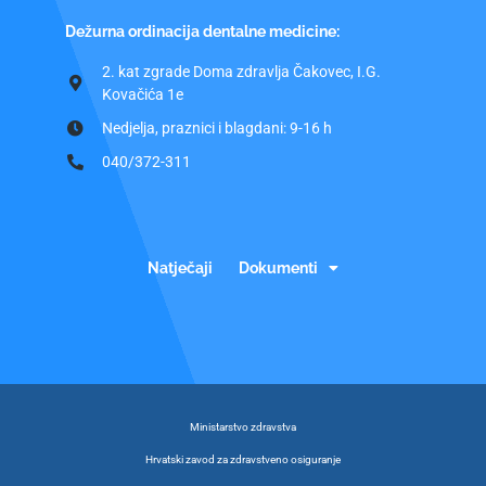
Dežurna ordinacija dentalne medicine:
2. kat zgrade Doma zdravlja Čakovec, I.G.
Kovačića 1e
Nedjelja, praznici i blagdani: 9-16 h
040/372-311
Natječaji
Dokumenti
Ministarstvo zdravstva
Hrvatski zavod za zdravstveno osiguranje