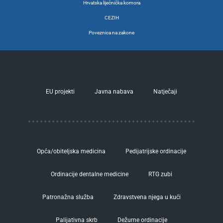
Hrvatska liječnička komora
CEZIH
Poveznica na zakone
EU projekti
Javna nabava
Natječaji
Opća/obiteljska medicina
Pedijatrijske ordinacije
Ordinacije dentalne medicine
RTG zubi
Patronažna služba
Zdravstvena njega u kući
Palijativna skrb
Dežurne ordinacije