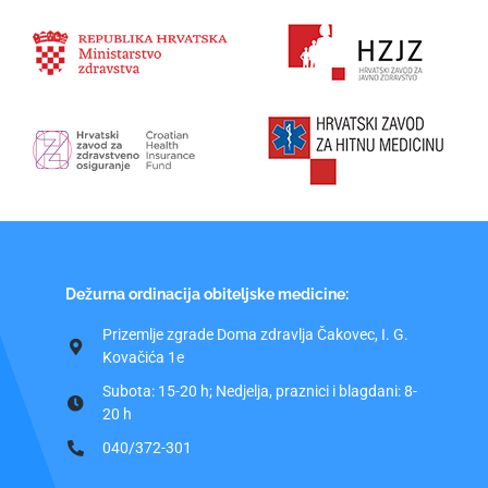
Dežurna ordinacija obiteljske medicine:
Prizemlje zgrade Doma zdravlja Čakovec, I. G.
Kovačića 1e
Subota: 15-20 h; Nedjelja, praznici i blagdani: 8-
20 h
040/372-301