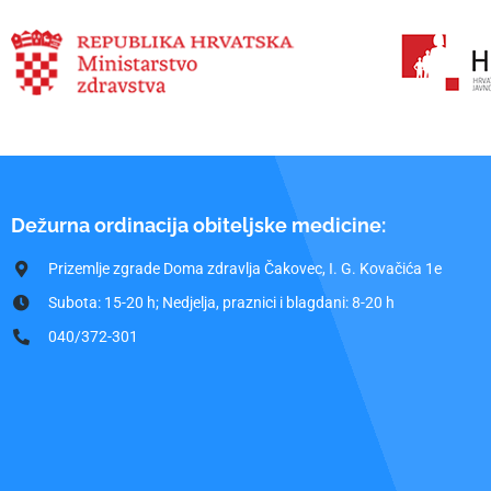
Dežurna ordinacija obiteljske medicine:
Prizemlje zgrade Doma zdravlja Čakovec, I. G. Kovačića 1e
Subota: 15-20 h; Nedjelja, praznici i blagdani: 8-20 h
040/372-301