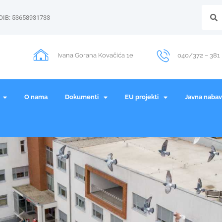
OIB: 53658931733
Ivana Gorana Kovačića 1e
040/372 – 381
O nama
Dokumenti
EU projekti
Javna naba