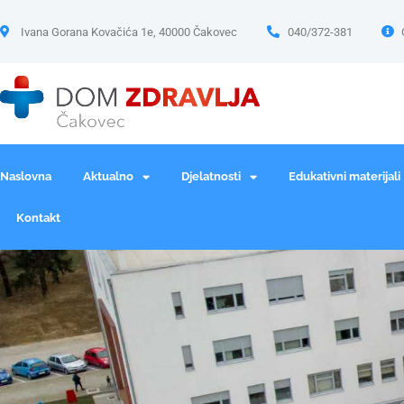
Ivana Gorana Kovačića 1e, 40000 Čakovec
040/372-381
Naslovna
Aktualno
Djelatnosti
Edukativni materijali
Kontakt