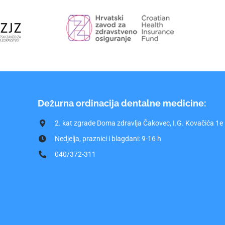
Dežurna ordinacija dentalne medicine:
2. kat zgrade Doma zdravlja Čakovec, I.G. Kovačića 1e
Nedjelja, praznici i blagdani: 9-16 h
040/372-311