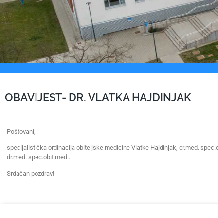
OBAVIJEST- DR. VLATKA HAJDINJAK
Poštovani,
specijalistička ordinacija obiteljske medicine Vlatke Hajdinjak, dr.med. spec.o
dr.med. spec.obit.med..
Srdačan pozdrav!