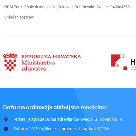
ODM Tanja Rosić dr.med.dent., Čakovec, Dr I. Novaka 24a, tel.:040384666
Srdačan pozdrav!
Dežurna ordinacija obiteljske medicine:
Prizemlje zgrade Doma zdravlja Čakovec, I. G. Kovačića 1e
Subota: 15-20 h; Nedjelja, praznici i blagdani: 8-20 h