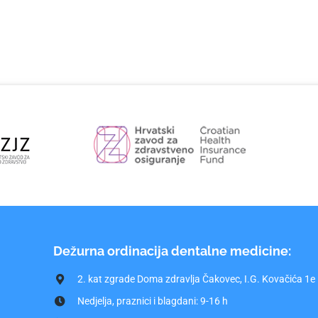
Dežurna ordinacija dentalne medicine:
2. kat zgrade Doma zdravlja Čakovec, I.G. Kovačića 1e
Nedjelja, praznici i blagdani: 9-16 h