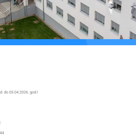
d. do 03.04.2026. god.!
2
844