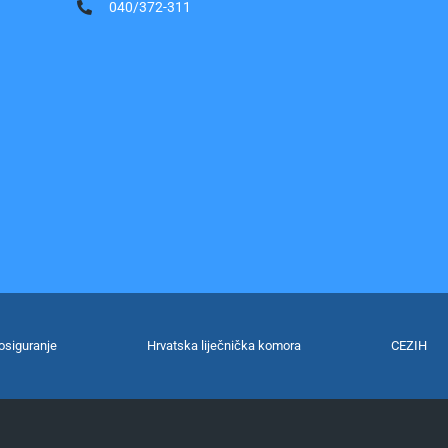
040/372-311
osiguranje
Hrvatska liječnička komora
CEZIH