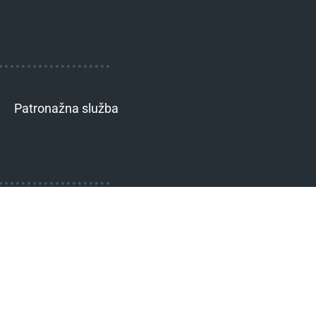
Patronažna služba
cijama
by InfoCom