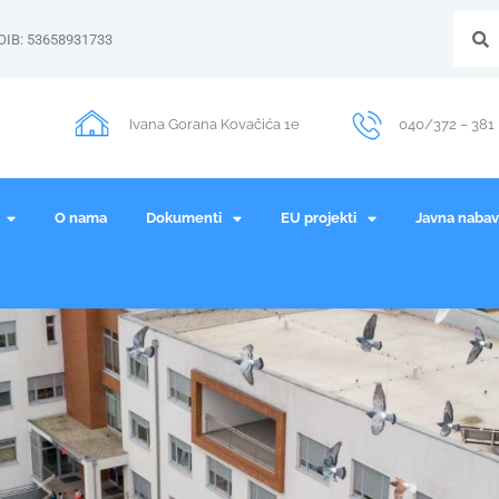
OIB: 53658931733
Ivana Gorana Kovačića 1e
040/372 – 381
O nama
Dokumenti
EU projekti
Javna naba