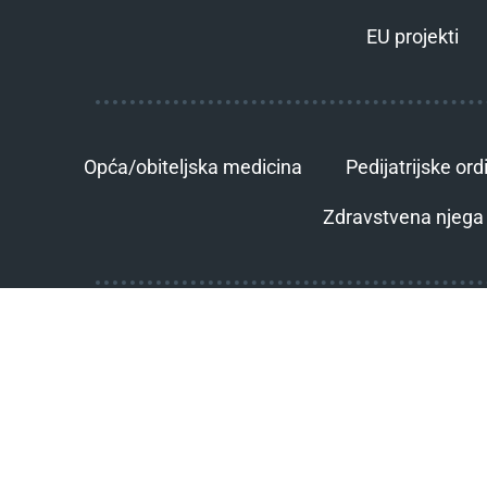
EU projekti
Opća/obiteljska medicina
Pedijatrijske ord
Zdravstvena njega 
Dom zdravlja Čakovec, Ivana Gorana Kovačića 1e, 40000 Čakovec
te