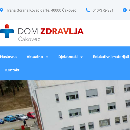
Ivana Gorana Kovačića 1e, 40000 Čakovec
040/372-381
Naslovna
Aktualno
Djelatnosti
Edukativni materijali
Kontakt