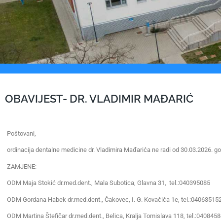
OBAVIJEST- DR. VLADIMIR MAĐARIĆ
Poštovani,
ordinacija dentalne medicine dr. Vladimira Mađarića ne radi od 30.03.2026. go
ZAMJENE:
ODM Maja Stokić dr.med.dent., Mala Subotica, Glavna 31, tel.:040395085
ODM Gordana Habek dr.med.dent., Čakovec, I. G. Kovačića 1e, tel.:04063515
ODM Martina Štefičar dr.med.dent., Belica, Kralja Tomislava 118, tel.:040845