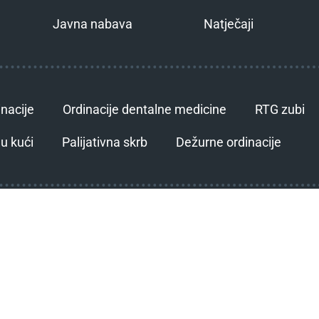
Javna nabava
Natječaji
inacije
Ordinacije dentalne medicine
RTG zubi
u kući
Palijativna skrb
Dežurne ordinacije
l. 040/372-381
fax. 040/372-355
Pravo na pristup informa