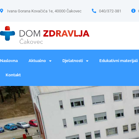
Ivana Gorana Kovačića 1e, 40000 Čakovec
040/372-381
Naslovna
Aktualno
Djelatnosti
Edukativni materijali
Kontakt