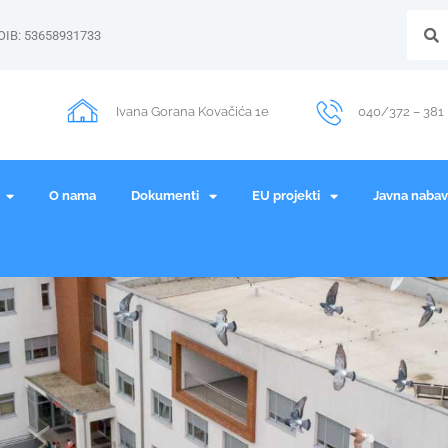
OIB: 53658931733
Ivana Gorana Kovačića 1e
040/372 – 381
O nama
Dokumenti
EU projekti
Javna naba