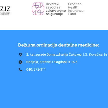
Dežurna ordinacija dentalne medicine:
2. kat zgrade Doma zdravlja Čakovec, I.G. Kovačića 1e
Nedjelja, praznici i blagdani: 9-16 h
040/372-311