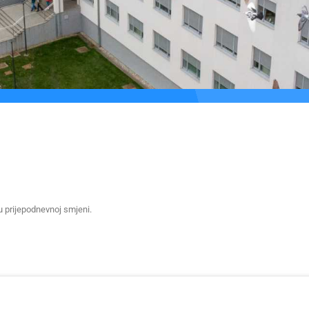
u prijepodnevnoj smjeni.