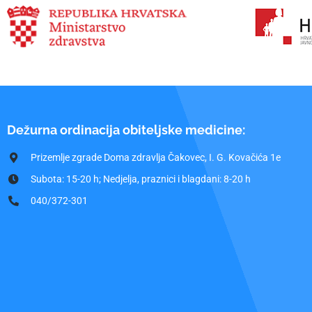
Dežurna ordinacija obiteljske medicine:
Prizemlje zgrade Doma zdravlja Čakovec, I. G. Kovačića 1e
Subota: 15-20 h; Nedjelja, praznici i blagdani: 8-20 h
040/372-301