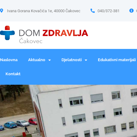
Ivana Gorana Kovačića 1e, 40000 Čakovec
040/372-381
Naslovna
Aktualno
Djelatnosti
Edukativni materijali
Kontakt