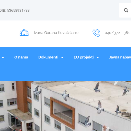
OIB: 53658931733
Ivana Gorana Kovačića 1e
040/372 – 381
O nama
Dokumenti
EU projekti
Javna naba