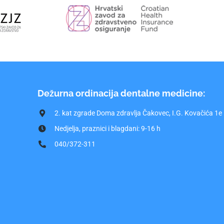
Dežurna ordinacija dentalne medicine:
2. kat zgrade Doma zdravlja Čakovec, I.G. Kovačića 1e
Nedjelja, praznici i blagdani: 9-16 h
040/372-311