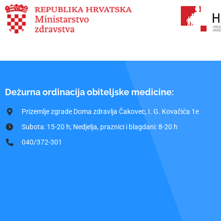
Dežurna ordinacija obiteljske medicine:
Prizemlje zgrade Doma zdravlja Čakovec, I. G. Kovačića 1e
Subota: 15-20 h; Nedjelja, praznici i blagdani: 8-20 h
040/372-301