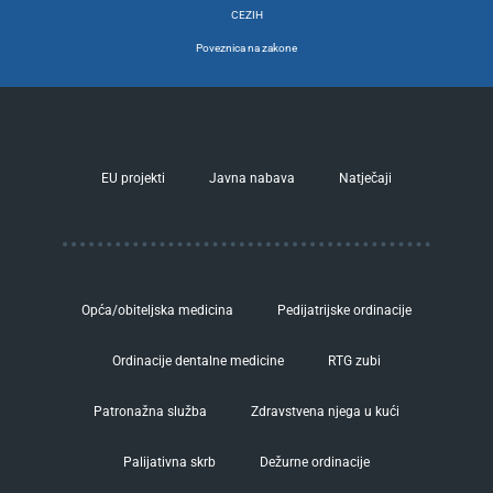
CEZIH
Poveznica na zakone
EU projekti
Javna nabava
Natječaji
Opća/obiteljska medicina
Pedijatrijske ordinacije
Ordinacije dentalne medicine
RTG zubi
Patronažna služba
Zdravstvena njega u kući
Palijativna skrb
Dežurne ordinacije