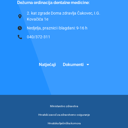
Dežurna ordinacija dentalne medicine:
2. kat zgrade Doma zdravlja Čakovec, I.G.
Kovačića 1e
Nedjelja, praznici i blagdani: 9-16 h
040/372-311
Natječaji
Dokumenti
Ministarstvo zdravstva
Hrvatski zavod za zdravstveno osiguranje
Hrvatska liječnička komora