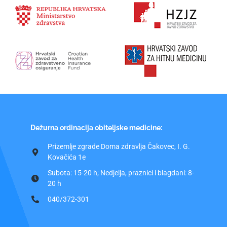
Dežurna ordinacija obiteljske medicine:
Prizemlje zgrade Doma zdravlja Čakovec, I. G.
Kovačića 1e
Subota: 15-20 h; Nedjelja, praznici i blagdani: 8-
20 h
040/372-301