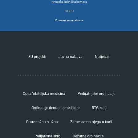
Hrvatska liječnička komora
CEZIH
Poveznica na zakone
EU projekti
Javna nabava
Natječaji
Opća/obiteljska medicina
Pedijatrijske ordinacije
Ordinacije dentalne medicine
RTG zubi
Patronažna služba
Zdravstvena njega u kući
Palijativna skrb
Dežurne ordinacije