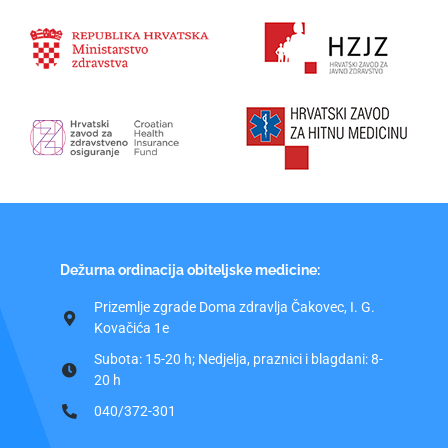
Dežurna ordinacija obiteljske medicine:
Prizemlje zgrade Doma zdravlja Čakovec, I. G.
Kovačića 1e
Subota: 15-20 h; Nedjelja, praznici i blagdani: 8-
20 h
040/372-301