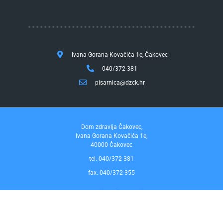
Ivana Gorana Kovačića 1e, Čakovec
040/372-381
pisarnica@dzck.hr
Dom zdravlja Čakovec,
Ivana Gorana Kovačića 1e,
40000 Čakovec
tel. 040/372-381
fax. 040/372-355
Pravo na pristup informacijama
by InfoCom