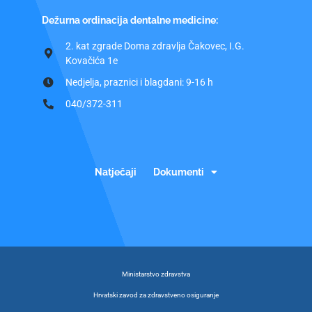
Dežurna ordinacija dentalne medicine:
2. kat zgrade Doma zdravlja Čakovec, I.G.
Kovačića 1e
Nedjelja, praznici i blagdani: 9-16 h
040/372-311
Natječaji
Dokumenti
Ministarstvo zdravstva
Hrvatski zavod za zdravstveno osiguranje