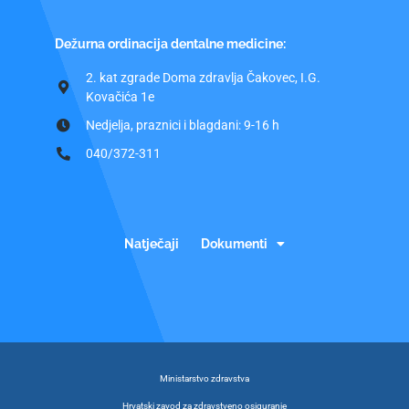
Dežurna ordinacija dentalne medicine:
2. kat zgrade Doma zdravlja Čakovec, I.G.
Kovačića 1e
Nedjelja, praznici i blagdani: 9-16 h
040/372-311
Natječaji
Dokumenti
Ministarstvo zdravstva
Hrvatski zavod za zdravstveno osiguranje