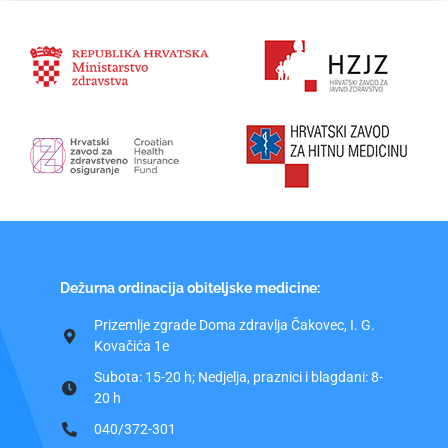
Dežurna ordinacija obiteljske medicine:
Prizemlje zgrade Doma zdravlja Čakovec, I. G.
Kovačića 1e
Subota: 15-20 h; Nedjelja, praznici i blagdani: 8-
20 h
040/372-301