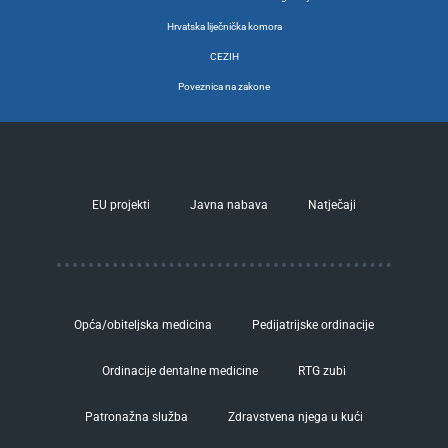
Hrvatska liječnička komora
CEZIH
Poveznica na zakone
EU projekti
Javna nabava
Natječaji
Opća/obiteljska medicina
Pedijatrijske ordinacije
Ordinacije dentalne medicine
RTG zubi
Patronažna služba
Zdravstvena njega u kući