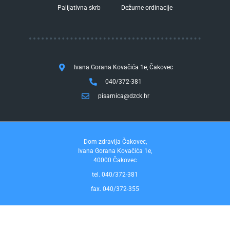
Palijativna skrb
Dežurne ordinacije
Ivana Gorana Kovačića 1e, Čakovec
040/372-381
pisarnica@dzck.hr
Dom zdravlja Čakovec,
Ivana Gorana Kovačića 1e,
40000 Čakovec
tel. 040/372-381
fax. 040/372-355
Pravo na pristup informacijama
by InfoCom