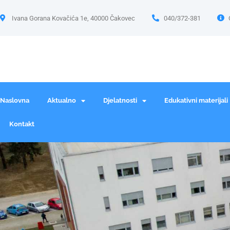
Ivana Gorana Kovačića 1e, 40000 Čakovec
040/372-381
Naslovna
Aktualno
Djelatnosti
Edukativni materijali
Kontakt