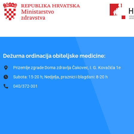
Dežurna ordinacija obiteljske medicine:
Prizemlje zgrade Doma zdravlja Čakovec, I. G. Kovačića 1e
Subota: 15-20 h; Nedjelja, praznici i blagdani: 8-20 h
040/372-301