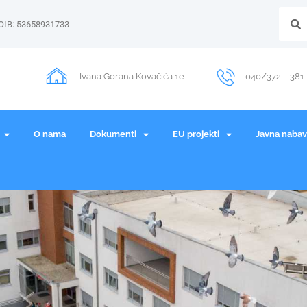
OIB: 53658931733
Ivana Gorana Kovačića 1e
040/372 – 381
O nama
Dokumenti
EU projekti
Javna naba