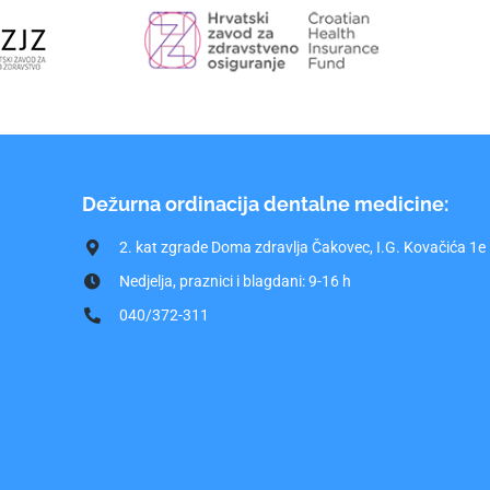
Dežurna ordinacija dentalne medicine:
2. kat zgrade Doma zdravlja Čakovec, I.G. Kovačića 1e
Nedjelja, praznici i blagdani: 9-16 h
040/372-311