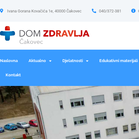
Ivana Gorana Kovačića 1e, 40000 Čakovec
040/372-381
Naslovna
Aktualno
Djelatnosti
Edukativni materijali
Kontakt