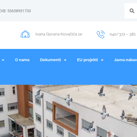
OIB: 53658931733
Ivana Gorana Kovačića 1e
040/372 – 381
O nama
Dokumenti
EU projekti
Javna naba