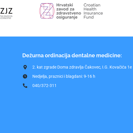
Dežurna ordinacija dentalne medicine:
2. kat zgrade Doma zdravlja Čakovec, I.G. Kovačića 1e
Nedjelja, praznici i blagdani: 9-16 h
040/372-311