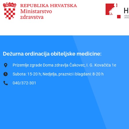
Dežurna ordinacija obiteljske medicine:
Prizemlje zgrade Doma zdravlja Čakovec, I. G. Kovačića 1e
Subota: 15-20 h; Nedjelja, praznici i blagdani: 8-20 h
040/372-301