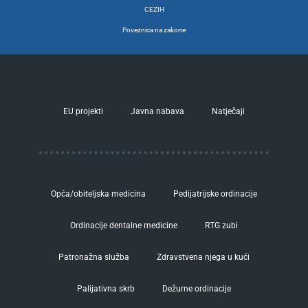
CEZIH
Poveznica na zakone
EU projekti
Javna nabava
Natječaji
Opća/obiteljska medicina
Pedijatrijske ordinacije
Ordinacije dentalne medicine
RTG zubi
Patronažna služba
Zdravstvena njega u kući
Palijativna skrb
Dežurne ordinacije