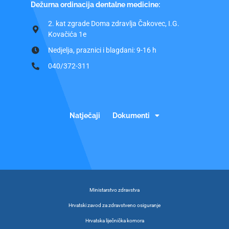
Dežurna ordinacija dentalne medicine:
2. kat zgrade Doma zdravlja Čakovec, I.G.
Kovačića 1e
Nedjelja, praznici i blagdani: 9-16 h
040/372-311
Natječaji
Dokumenti
Ministarstvo zdravstva
Hrvatski zavod za zdravstveno osiguranje
Hrvatska liječnička komora