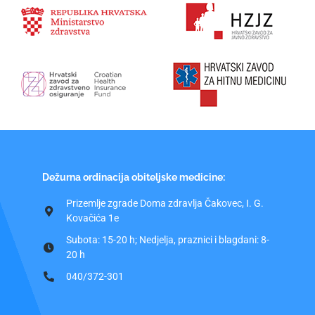
Dežurna ordinacija obiteljske medicine:
Prizemlje zgrade Doma zdravlja Čakovec, I. G.
Kovačića 1e
Subota: 15-20 h; Nedjelja, praznici i blagdani: 8-
20 h
040/372-301