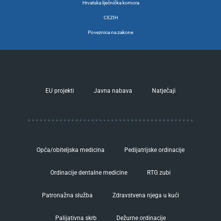
Hrvatska liječnička komora
CEZIH
Poveznica na zakone
EU projekti
Javna nabava
Natječaji
Opća/obiteljska medicina
Pedijatrijske ordinacije
Ordinacije dentalne medicine
RTG zubi
Patronažna služba
Zdravstvena njega u kući
Palijativna skrb
Dežurne ordinacije