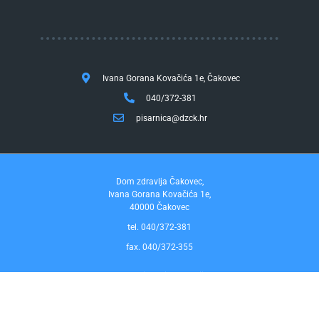
Ivana Gorana Kovačića 1e, Čakovec
040/372-381
pisarnica@dzck.hr
Dom zdravlja Čakovec,
Ivana Gorana Kovačića 1e,
40000 Čakovec
tel. 040/372-381
fax. 040/372-355
Pravo na pristup informacijama
by InfoCom