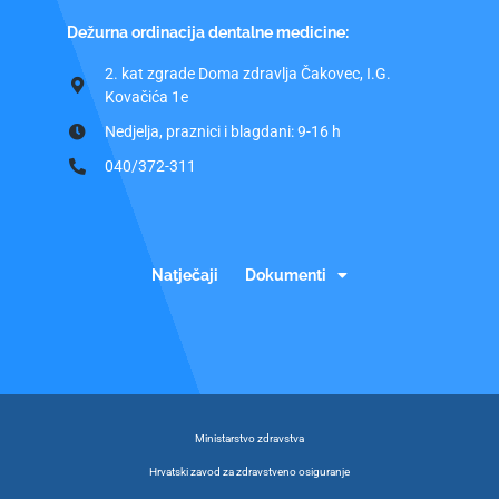
Dežurna ordinacija dentalne medicine:
2. kat zgrade Doma zdravlja Čakovec, I.G.
Kovačića 1e
Nedjelja, praznici i blagdani: 9-16 h
040/372-311
Natječaji
Dokumenti
Ministarstvo zdravstva
Hrvatski zavod za zdravstveno osiguranje