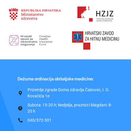
Dežurna ordinacija obiteljske medicine:
Prizemlje zgrade Doma zdravlja Čakovec, I. G.
Kovačića 1e
Subota: 15-20 h; Nedjelja, praznici i blagdani: 8-
20 h
040/372-301