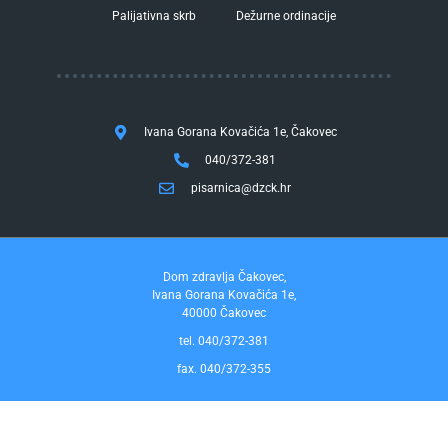
Palijativna skrb
Dežurne ordinacije
Ivana Gorana Kovačića 1e, Čakovec
040/372-381
pisarnica@dzck.hr
Dom zdravlja Čakovec,
Ivana Gorana Kovačića 1e,
40000 Čakovec
tel. 040/372-381
fax. 040/372-355
Pravo na pristup informacijama
by InfoCom