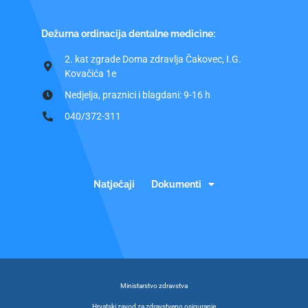
Dežurna ordinacija dentalne medicine:
2. kat zgrade Doma zdravlja Čakovec, I.G.
Kovačića 1e
Nedjelja, praznici i blagdani: 9-16 h
040/372-311
Natječaji
Dokumenti
Ministarstvo zdravstva
Hrvatski zavod za zdravstveno osiguranje