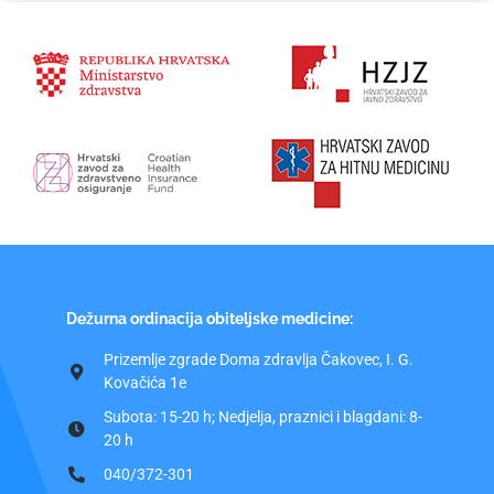
Dežurna ordinacija obiteljske medicine:
Prizemlje zgrade Doma zdravlja Čakovec, I. G.
Kovačića 1e
Subota: 15-20 h; Nedjelja, praznici i blagdani: 8-
20 h
040/372-301