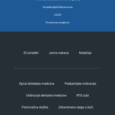
Hrvatska liječnička komora
CEZIH
Poveznica na zakone
EU projekti
Javna nabava
Natječaji
Opća/obiteljska medicina
Pedijatrijske ordinacije
Ordinacije dentalne medicine
RTG zubi
Patronažna služba
Zdravstvena njega u kući