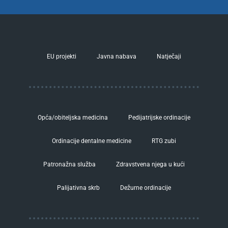
EU projekti
Javna nabava
Natječaji
Opća/obiteljska medicina
Pedijatrijske ordinacije
Ordinacije dentalne medicine
RTG zubi
Patronažna služba
Zdravstvena njega u kući
Palijativna skrb
Dežurne ordinacije