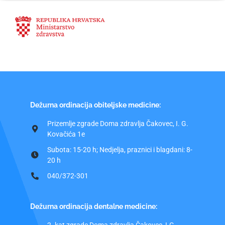
Dežurna ordinacija obiteljske medicine:
Prizemlje zgrade Doma zdravlja Čakovec, I. G.
Kovačića 1e
Subota: 15-20 h; Nedjelja, praznici i blagdani: 8-
20 h
040/372-301
Dežurna ordinacija dentalne medicine: