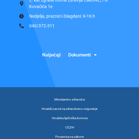
2. kat zgrade Doma zdravlja Čakovec, I.G.
Kovačića 1e
Nedjelja, praznici i blagdani: 9-16 h
040/372-311
Natječaji
Dokumenti
Ministarstvo zdravstva
Hrvatski zavod za zdravstveno osiguranje
Hrvatska liječnička komora
CEZIH
Poveznica na zakone