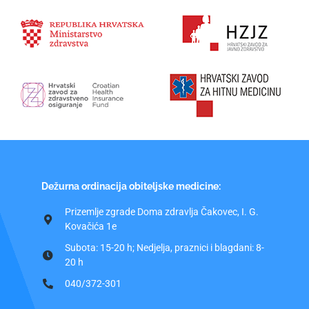
Dežurna ordinacija obiteljske medicine:
Prizemlje zgrade Doma zdravlja Čakovec, I. G.
Kovačića 1e
Subota: 15-20 h; Nedjelja, praznici i blagdani: 8-
20 h
040/372-301