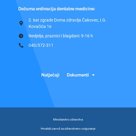
Dežurna ordinacija dentalne medicine:
2. kat zgrade Doma zdravlja Čakovec, I.G.
Kovačića 1e
Nedjelja, praznici i blagdani: 9-16 h
040/372-311
Natječaji
Dokumenti
Ministarstvo zdravstva
Hrvatski zavod za zdravstveno osiguranje