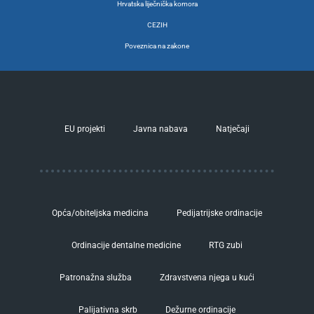
Hrvatska liječnička komora
CEZIH
Poveznica na zakone
EU projekti
Javna nabava
Natječaji
Opća/obiteljska medicina
Pedijatrijske ordinacije
Ordinacije dentalne medicine
RTG zubi
Patronažna služba
Zdravstvena njega u kući
Palijativna skrb
Dežurne ordinacije