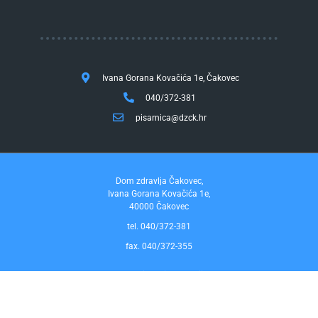
Ivana Gorana Kovačića 1e, Čakovec
040/372-381
pisarnica@dzck.hr
Dom zdravlja Čakovec,
Ivana Gorana Kovačića 1e,
40000 Čakovec
tel. 040/372-381
fax. 040/372-355
Pravo na pristup informacijama
by InfoCom