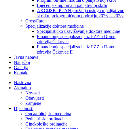
Program on-line modula o palijativnoj skrbi
Liječenje simptoma u palijativnoj skrbi
AKCIJSKI PLAN pružanja usluga u palijativnoj
skrbi u prekograničnom području 2026. – 2028.
CrossCare
Specijalizacije doktora medicine
Specijalističko usavršavanje doktora medicine
Financiranje specijalizacija iz PZZ u Domu
zdravlja Čakovec
Financiranje specijalizacija iz PZZ u Domu
zdravlja Čakovec II
Javna nabava
Natječaji
Galerija
Kontakt
Naslovna
Aktualno
Novosti
Obavijesti
Zamjene
Djelatnosti
Opća/obiteljska medicina
Pedijatrijske ordinacije
Ginekološke ordinacije