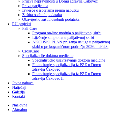
Prijava nepravilnosti u Domu zdravlja Čakovec
Prava pacijenata
Izvješće o isplatama prema naputku
Zaštita osobnih podataka
Obavijest o zaštiti osobnih podataka
EU projekti
Pali-Care
Program on-line modula o palijativnoj skrbi
Liječenje simptoma u palijativnoj skrbi
AKCIJSKI PLAN pružanja usluga u palijativnoj
skrbi u prekograničnom području 2026. – 2028.
CrossCare
Specijalizacije doktora medicine
Specijalističko usavršavanje doktora medicine
Financiranje specijalizacija iz PZZ u Domu
zdravlja Čakovec
Financiranje specijalizacija iz PZZ u Domu
zdravlja Čakovec II
Javna nabava
Natječaji
Galerija
Kontakt
Naslovna
Aktualno