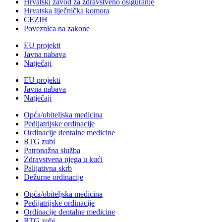
Hrvatski zavod za zdravstveno osiguranje
Hrvatska liječnička komora
CEZIH
Poveznica na zakone
EU projekti
Javna nabava
Natječaji
EU projekti
Javna nabava
Natječaji
Opća/obiteljska medicina
Pedijatrijske ordinacije
Ordinacije dentalne medicine
RTG zubi
Patronažna služba
Zdravstvena njega u kući
Palijativna skrb
Dežurne ordinacije
Opća/obiteljska medicina
Pedijatrijske ordinacije
Ordinacije dentalne medicine
RTG zubi