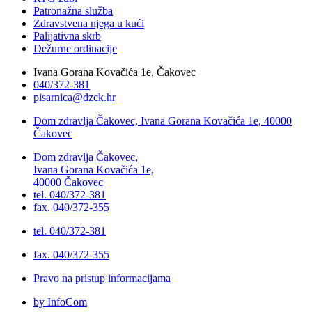
Patronažna služba
Zdravstvena njega u kući
Palijativna skrb
Dežurne ordinacije
Ivana Gorana Kovačića 1e, Čakovec
040/372-381
pisarnica@dzck.hr
Dom zdravlja Čakovec, Ivana Gorana Kovačića 1e, 40000
Čakovec
Dom zdravlja Čakovec,
Ivana Gorana Kovačića 1e,
40000 Čakovec
tel. 040/372-381
fax. 040/372-355
tel. 040/372-381
fax. 040/372-355
Pravo na pristup informacijama
by InfoCom