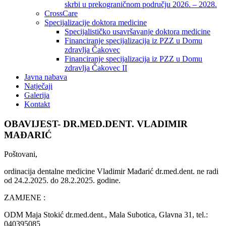
skrbi u prekograničnom području 2026. – 2028.
CrossCare
Specijalizacije doktora medicine
Specijalističko usavršavanje doktora medicine
Financiranje specijalizacija iz PZZ u Domu
zdravlja Čakovec
Financiranje specijalizacija iz PZZ u Domu
zdravlja Čakovec II
Javna nabava
Natječaji
Galerija
Kontakt
OBAVIJEST- DR.MED.DENT. VLADIMIR
MAĐARIĆ
Poštovani,
ordinacija dentalne medicine Vladimir Mađarić dr.med.dent. ne radi
od 24.2.2025. do 28.2.2025. godine.
ZAMJENE :
ODM Maja Stokić dr.med.dent., Mala Subotica, Glavna 31, tel.:
040395085