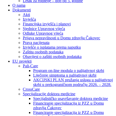
Letak za roditelje – dob od 5. godine
O nama
Dokumenti
Akti
Izvješća
Financijska izvješća i planovi
Sjednice Upravnog vijeća
Odluke Upravnog vijeća
Prijava nepravilnosti u Domu zdravlja Čakovec
Prava pacijenata
Izvješće o isplatama prema naputku
Zaštita osobnih podataka
Obavijest o zaštiti osobnih podataka
EU projekti
Pali-Care
Program on-line modula o palijativnoj skrbi
Liječenje simptoma u palijativnoj skrbi
AKCIJSKI PLAN pružanja usluga u palijativnoj
skrbi u prekograničnom području 2026. – 2028.
CrossCare
Specijalizacije doktora medicine
Specijalističko usavršavanje doktora medicine
Financiranje specijalizacija iz PZZ u Domu
zdravlja Čakovec
Financiranje specijalizacija iz PZZ u Domu