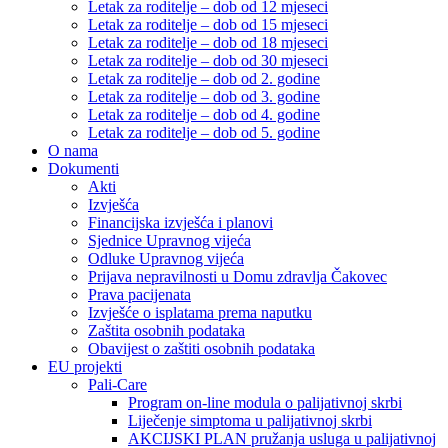
Letak za roditelje – dob od 12 mjeseci
Letak za roditelje – dob od 15 mjeseci
Letak za roditelje – dob od 18 mjeseci
Letak za roditelje – dob od 30 mjeseci
Letak za roditelje – dob od 2. godine
Letak za roditelje – dob od 3. godine
Letak za roditelje – dob od 4. godine
Letak za roditelje – dob od 5. godine
O nama
Dokumenti
Akti
Izvješća
Financijska izvješća i planovi
Sjednice Upravnog vijeća
Odluke Upravnog vijeća
Prijava nepravilnosti u Domu zdravlja Čakovec
Prava pacijenata
Izvješće o isplatama prema naputku
Zaštita osobnih podataka
Obavijest o zaštiti osobnih podataka
EU projekti
Pali-Care
Program on-line modula o palijativnoj skrbi
Liječenje simptoma u palijativnoj skrbi
AKCIJSKI PLAN pružanja usluga u palijativnoj