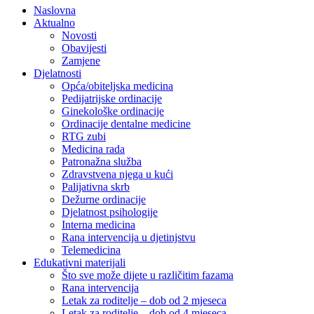
Naslovna
Aktualno
Novosti
Obavijesti
Zamjene
Djelatnosti
Opća/obiteljska medicina
Pedijatrijske ordinacije
Ginekološke ordinacije
Ordinacije dentalne medicine
RTG zubi
Medicina rada
Patronažna služba
Zdravstvena njega u kući
Palijativna skrb
Dežurne ordinacije
Djelatnost psihologije
Interna medicina
Rana intervencija u djetinjstvu
Telemedicina
Edukativni materijali
Što sve može dijete u različitim fazama
Rana intervencija
Letak za roditelje – dob od 2 mjeseca
Letak za roditelje – dob od 4 mjeseca