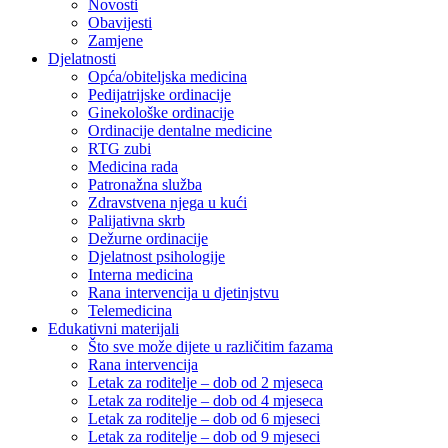
Novosti
Obavijesti
Zamjene
Djelatnosti
Opća/obiteljska medicina
Pedijatrijske ordinacije
Ginekološke ordinacije
Ordinacije dentalne medicine
RTG zubi
Medicina rada
Patronažna služba
Zdravstvena njega u kući
Palijativna skrb
Dežurne ordinacije
Djelatnost psihologije
Interna medicina
Rana intervencija u djetinjstvu
Telemedicina
Edukativni materijali
Što sve može dijete u različitim fazama
Rana intervencija
Letak za roditelje – dob od 2 mjeseca
Letak za roditelje – dob od 4 mjeseca
Letak za roditelje – dob od 6 mjeseci
Letak za roditelje – dob od 9 mjeseci