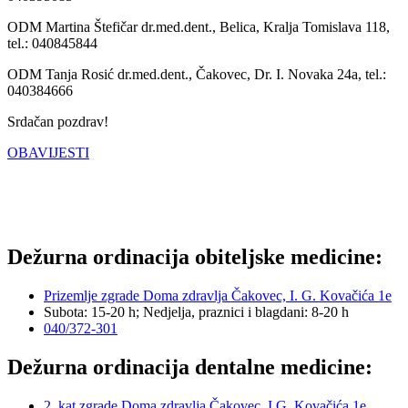
ODM Martina Štefičar dr.med.dent., Belica, Kralja Tomislava 118,
tel.: 040845844
ODM Tanja Rosić dr.med.dent., Čakovec, Dr. I. Novaka 24a, tel.:
040384666
Srdačan pozdrav!
OBAVIJESTI
Dežurna ordinacija obiteljske medicine:
Prizemlje zgrade Doma zdravlja Čakovec, I. G. Kovačića 1e
Subota: 15-20 h; Nedjelja, praznici i blagdani: 8-20 h
040/372-301
Dežurna ordinacija dentalne medicine:
2. kat zgrade Doma zdravlja Čakovec, I.G. Kovačića 1e