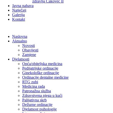
zdravlja Čakovec II
Javna nabava
Natječaji
Galerija
Kontakt
Naslovna
Aktualno
Novosti
Obavijesti
Zamjene
Djelatnosti
Opća/obiteljska medicina
Pedijatrijske ordinacije
Ginekološke ordinacije
Ordinacije dentalne medicine
RTG zubi
Medicina rada
Patronažna služba
Zdravstvena njega u kući
Palijativna skrb
Dežurne ordinacije
Djelatnost psihologije