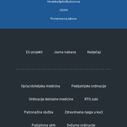
Hrvatska liječnička komora
CEZIH
Poveznica na zakone
EU projekti
Javna nabava
Natječaji
Opća/obiteljska medicina
Pedijatrijske ordinacije
Ordinacije dentalne medicine
RTG zubi
Patronažna služba
Zdravstvena njega u kući
Palijativna skrb
Dežurne ordinacije