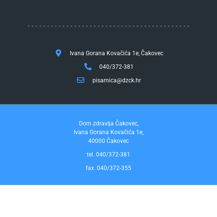
Ivana Gorana Kovačića 1e, Čakovec
040/372-381
pisarnica@dzck.hr
Dom zdravlja Čakovec,
Ivana Gorana Kovačića 1e,
40000 Čakovec
tel. 040/372-381
fax. 040/372-355
Pravo na pristup informacijama
by InfoCom