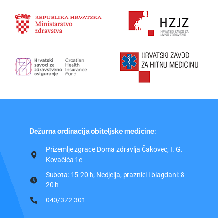
Dežurna ordinacija obiteljske medicine:
Prizemlje zgrade Doma zdravlja Čakovec, I. G.
Kovačića 1e
Subota: 15-20 h; Nedjelja, praznici i blagdani: 8-
20 h
040/372-301