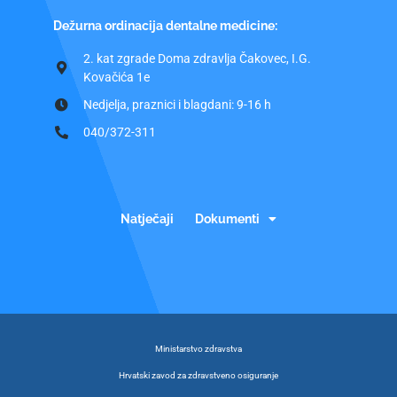
Dežurna ordinacija dentalne medicine:
2. kat zgrade Doma zdravlja Čakovec, I.G.
Kovačića 1e
Nedjelja, praznici i blagdani: 9-16 h
040/372-311
Natječaji
Dokumenti
Ministarstvo zdravstva
Hrvatski zavod za zdravstveno osiguranje