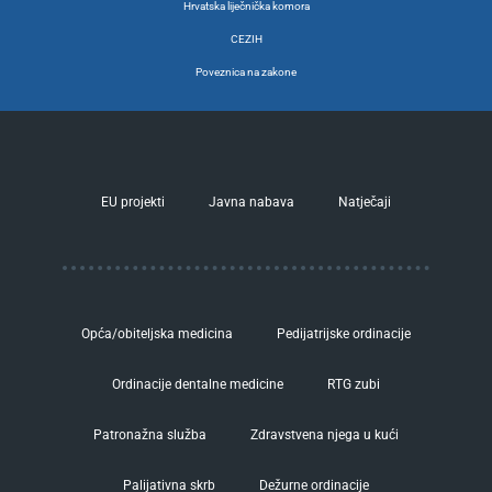
Hrvatska liječnička komora
CEZIH
Poveznica na zakone
EU projekti
Javna nabava
Natječaji
Opća/obiteljska medicina
Pedijatrijske ordinacije
Ordinacije dentalne medicine
RTG zubi
Patronažna služba
Zdravstvena njega u kući
Palijativna skrb
Dežurne ordinacije