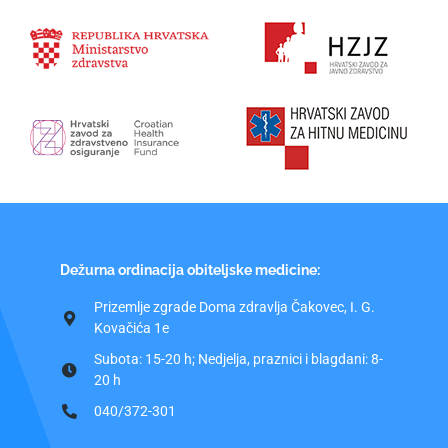
Dežurna ordinacija obiteljske medicine:
Prizemlje zgrade Doma zdravlja Čakovec, I. G.
Kovačića 1e
Subota: 15-20 h; Nedjelja, praznici i blagdani: 8-
20 h
040/372-301