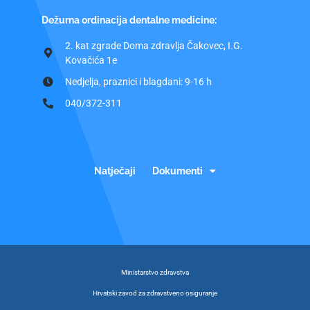
Dežurna ordinacija dentalne medicine:
2. kat zgrade Doma zdravlja Čakovec, I.G.
Kovačića 1e
Nedjelja, praznici i blagdani: 9-16 h
040/372-311
Natječaji
Dokumenti
Ministarstvo zdravstva
Hrvatski zavod za zdravstveno osiguranje