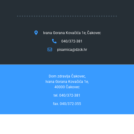
Ivana Gorana Kovačića 1e, Čakovec
040/372-381
pisarnica@dzck.hr
Dom zdravlja Čakovec,
Ivana Gorana Kovačića 1e,
40000 Čakovec
tel. 040/372-381
fax. 040/372-355
Pravo na pristup informacijama
by InfoCom