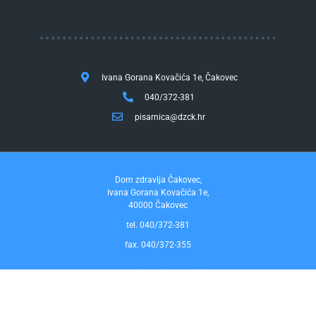
Ivana Gorana Kovačića 1e, Čakovec
040/372-381
pisarnica@dzck.hr
Dom zdravlja Čakovec,
Ivana Gorana Kovačića 1e,
40000 Čakovec
tel. 040/372-381
fax. 040/372-355
Pravo na pristup informacijama
by InfoCom