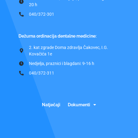
20 h
040/372-301
Dežurna ordinacija dentalne medicine:
2. kat zgrade Doma zdravlja Čakovec, I.G.
Kovačića 1e
Nedjelja, praznici i blagdani: 9-16 h
040/372-311
Natječaji
Dokumenti