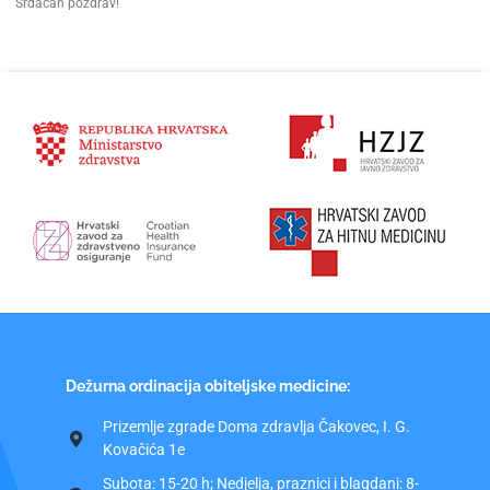
Srdačan pozdrav!
Dežurna ordinacija obiteljske medicine:
Prizemlje zgrade Doma zdravlja Čakovec, I. G.
Kovačića 1e
Subota: 15-20 h; Nedjelja, praznici i blagdani: 8-