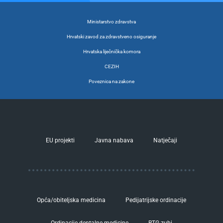
Ministarstvo zdravstva
Hrvatski zavod za zdravstveno osiguranje
Hrvatska liječnička komora
CEZIH
Poveznica na zakone
EU projekti
Javna nabava
Natječaji
Opća/obiteljska medicina
Pedijatrijske ordinacije