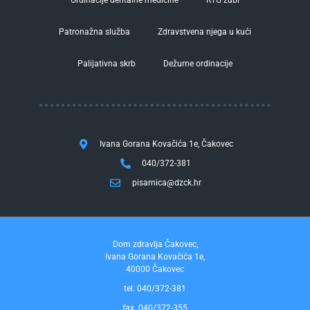
Ordinacije dentalne medicine
RTG zubi
Patronažna služba
Zdravstvena njega u kući
Palijativna skrb
Dežurne ordinacije
Ivana Gorana Kovačića 1e, Čakovec
040/372-381
pisarnica@dzck.hr
Dom zdravlja Čakovec,
Ivana Gorana Kovačića 1e,
40000 Čakovec
tel. 040/372-381
fax. 040/372-355