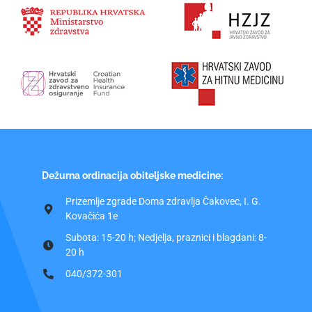
Dežurna ordinacija obiteljske medicine:
Prizemlje zgrade Doma zdravlja Čakovec, I. G.
Kovačića 1e
Subota: 15-20 h; Nedjelja, praznici i blagdani: 8-
20 h
040/372-301