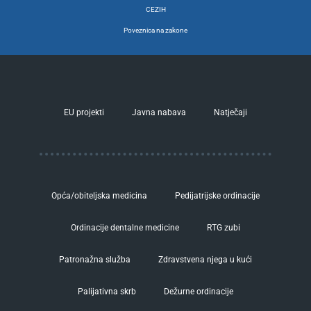
CEZIH
Poveznica na zakone
EU projekti
Javna nabava
Natječaji
Opća/obiteljska medicina
Pedijatrijske ordinacije
Ordinacije dentalne medicine
RTG zubi
Patronažna služba
Zdravstvena njega u kući
Palijativna skrb
Dežurne ordinacije