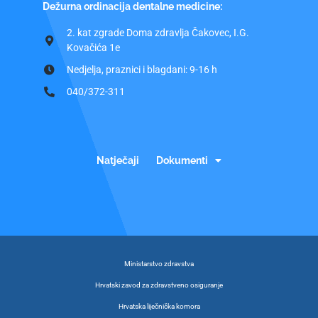
Dežurna ordinacija dentalne medicine:
2. kat zgrade Doma zdravlja Čakovec, I.G.
Kovačića 1e
Nedjelja, praznici i blagdani: 9-16 h
040/372-311
Natječaji
Dokumenti
Ministarstvo zdravstva
Hrvatski zavod za zdravstveno osiguranje
Hrvatska liječnička komora