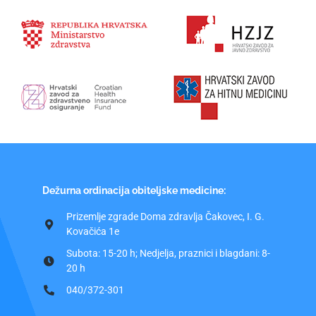
Dežurna ordinacija obiteljske medicine:
Prizemlje zgrade Doma zdravlja Čakovec, I. G.
Kovačića 1e
Subota: 15-20 h; Nedjelja, praznici i blagdani: 8-
20 h
040/372-301