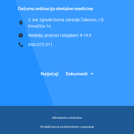
Dežurna ordinacija dentalne medicine:
2. kat zgrade Doma zdravlja Čakovec, I.G.
Kovačića 1e
Nedjelja, praznici i blagdani: 9-16 h
040/372-311
Natječaji
Dokumenti
Ministarstvo zdravstva
Hrvatski zavod za zdravstveno osiguranje