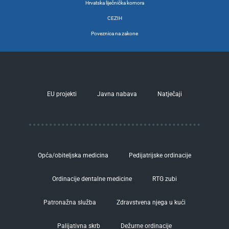
Hrvatska liječnička komora
CEZIH
Poveznica na zakone
EU projekti
Javna nabava
Natječaji
Opća/obiteljska medicina
Pedijatrijske ordinacije
Ordinacije dentalne medicine
RTG zubi
Patronažna služba
Zdravstvena njega u kući
Palijativna skrb
Dežurne ordinacije