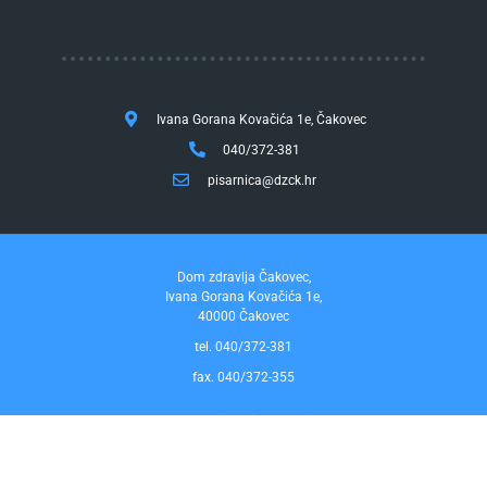
Ivana Gorana Kovačića 1e, Čakovec
040/372-381
pisarnica@dzck.hr
Dom zdravlja Čakovec,
Ivana Gorana Kovačića 1e,
40000 Čakovec
tel. 040/372-381
fax. 040/372-355
Pravo na pristup informacijama
by InfoCom