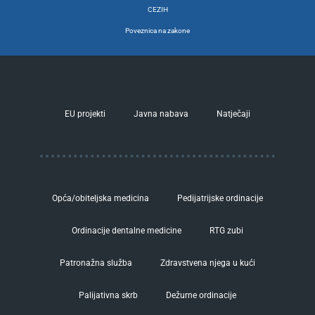
CEZIH
Poveznica na zakone
EU projekti
Javna nabava
Natječaji
Opća/obiteljska medicina
Pedijatrijske ordinacije
Ordinacije dentalne medicine
RTG zubi
Patronažna služba
Zdravstvena njega u kući
Palijativna skrb
Dežurne ordinacije