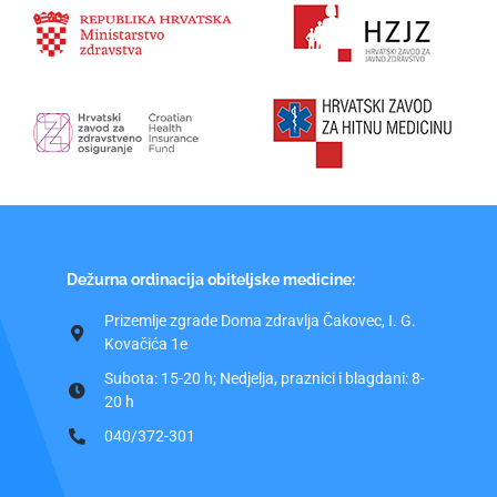
Dežurna ordinacija obiteljske medicine:
Prizemlje zgrade Doma zdravlja Čakovec, I. G.
Kovačića 1e
Subota: 15-20 h; Nedjelja, praznici i blagdani: 8-
20 h
040/372-301