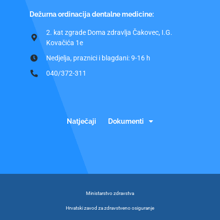
Dežurna ordinacija dentalne medicine:
2. kat zgrade Doma zdravlja Čakovec, I.G.
Kovačića 1e
Nedjelja, praznici i blagdani: 9-16 h
040/372-311
Natječaji
Dokumenti
Ministarstvo zdravstva
Hrvatski zavod za zdravstveno osiguranje