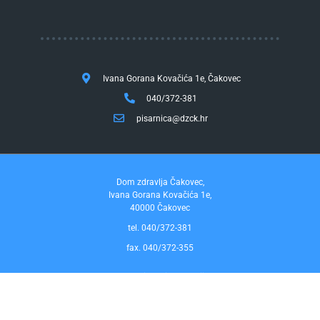
Ivana Gorana Kovačića 1e, Čakovec
040/372-381
pisarnica@dzck.hr
Dom zdravlja Čakovec,
Ivana Gorana Kovačića 1e,
40000 Čakovec
tel. 040/372-381
fax. 040/372-355
Pravo na pristup informacijama
by InfoCom