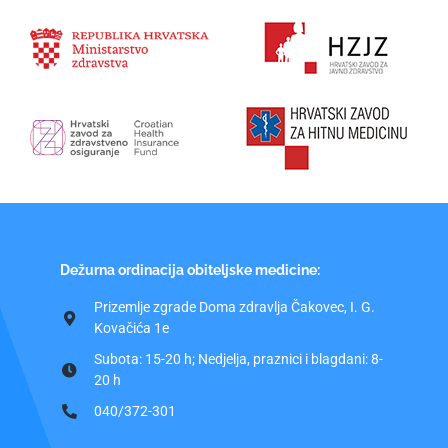
Dežurna ordinacija obiteljske medicine:
Prizemlje zgrade Doma zdravlja Čakovec, I. G.
Kovačića 1e
Subota: 15-20 h; Nedjelja, praznici i blagdani: 8-
20 h
040/372-301