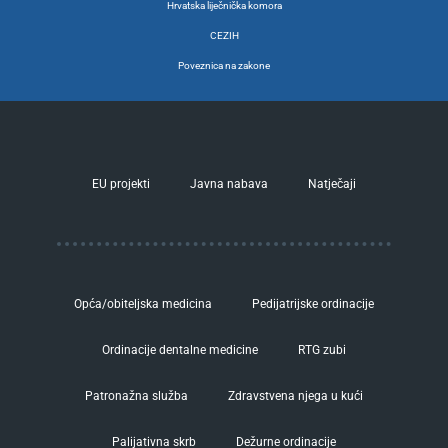
Hrvatska liječnička komora
CEZIH
Poveznica na zakone
EU projekti
Javna nabava
Natječaji
Opća/obiteljska medicina
Pedijatrijske ordinacije
Ordinacije dentalne medicine
RTG zubi
Patronažna služba
Zdravstvena njega u kući
Palijativna skrb
Dežurne ordinacije