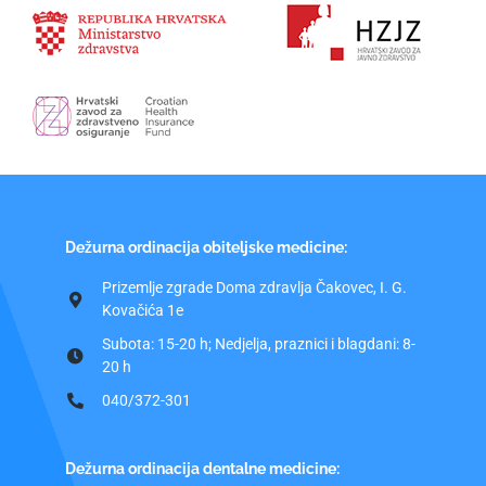
Dežurna ordinacija obiteljske medicine:
Prizemlje zgrade Doma zdravlja Čakovec, I. G.
Kovačića 1e
Subota: 15-20 h; Nedjelja, praznici i blagdani: 8-
20 h
040/372-301
Dežurna ordinacija dentalne medicine: