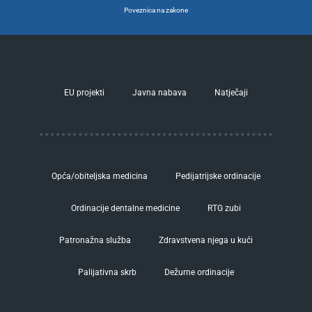
Poveznica na zakone
EU projekti
Javna nabava
Natječaji
Opća/obiteljska medicina
Pedijatrijske ordinacije
Ordinacije dentalne medicine
RTG zubi
Patronažna služba
Zdravstvena njega u kući
Palijativna skrb
Dežurne ordinacije