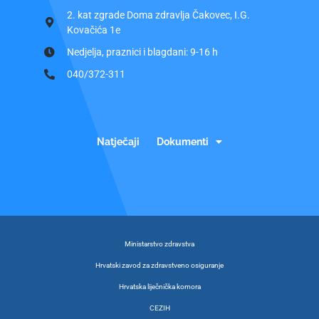
2. kat zgrade Doma zdravlja Čakovec, I.G.
Kovačića 1e
Nedjelja, praznici i blagdani: 9-16 h
040/372-311
Natječaji
Dokumenti
Ministarstvo zdravstva
Hrvatski zavod za zdravstveno osiguranje
Hrvatska liječnička komora
CEZIH