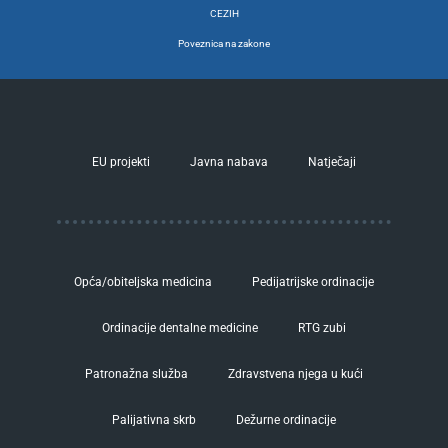
CEZIH
Poveznica na zakone
EU projekti
Javna nabava
Natječaji
Opća/obiteljska medicina
Pedijatrijske ordinacije
Ordinacije dentalne medicine
RTG zubi
Patronažna služba
Zdravstvena njega u kući
Palijativna skrb
Dežurne ordinacije