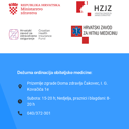
Dežurna ordinacija obiteljske medicine:
Prizemlje zgrade Doma zdravlja Čakovec, I. G.
Kovačića 1e
Subota: 15-20 h; Nedjelja, praznici i blagdani: 8-
20 h
040/372-301