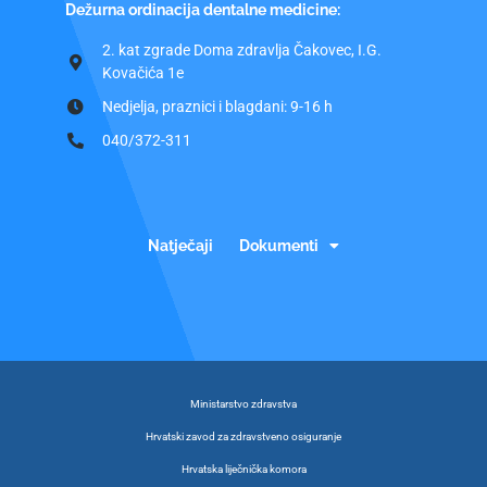
Dežurna ordinacija dentalne medicine:
2. kat zgrade Doma zdravlja Čakovec, I.G.
Kovačića 1e
Nedjelja, praznici i blagdani: 9-16 h
040/372-311
Natječaji
Dokumenti
Ministarstvo zdravstva
Hrvatski zavod za zdravstveno osiguranje
Hrvatska liječnička komora