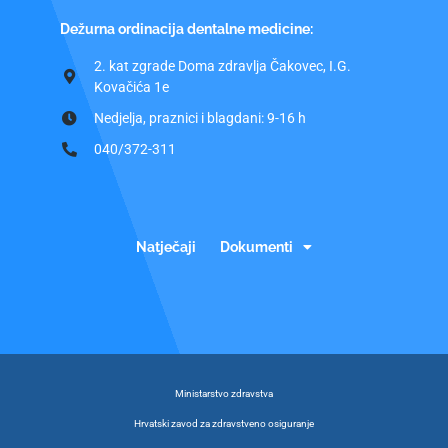
Dežurna ordinacija dentalne medicine:
2. kat zgrade Doma zdravlja Čakovec, I.G.
Kovačića 1e
Nedjelja, praznici i blagdani: 9-16 h
040/372-311
Natječaji
Dokumenti
Ministarstvo zdravstva
Hrvatski zavod za zdravstveno osiguranje