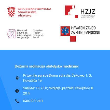
Dežurna ordinacija obiteljske medicine:
Prizemlje zgrade Doma zdravlja Čakovec, I. G.
Kovačića 1e
Subota: 15-20 h; Nedjelja, praznici i blagdani: 8-
20 h
040/372-301