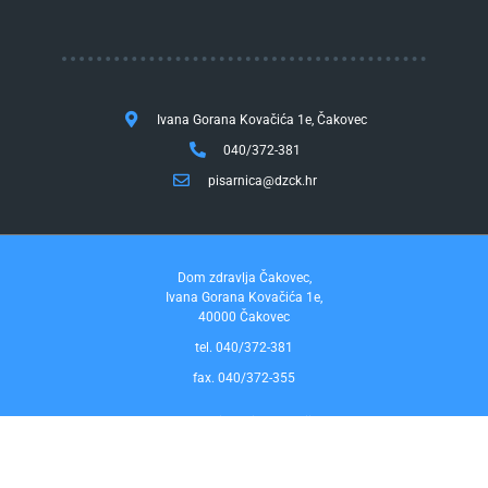
Ivana Gorana Kovačića 1e, Čakovec
040/372-381
pisarnica@dzck.hr
Dom zdravlja Čakovec,
Ivana Gorana Kovačića 1e,
40000 Čakovec
tel. 040/372-381
fax. 040/372-355
Pravo na pristup informacijama
by InfoCom