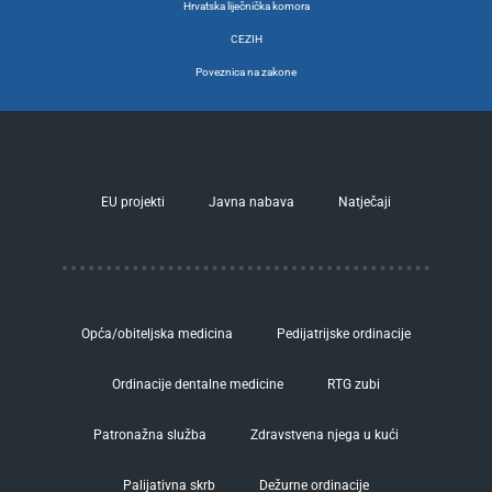
Hrvatska liječnička komora
CEZIH
Poveznica na zakone
EU projekti
Javna nabava
Natječaji
Opća/obiteljska medicina
Pedijatrijske ordinacije
Ordinacije dentalne medicine
RTG zubi
Patronažna služba
Zdravstvena njega u kući
Palijativna skrb
Dežurne ordinacije