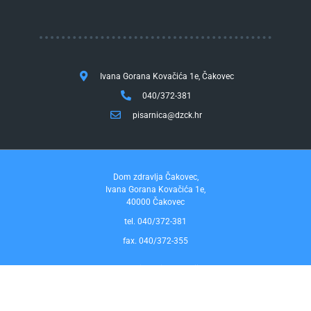
Ivana Gorana Kovačića 1e, Čakovec
040/372-381
pisarnica@dzck.hr
Dom zdravlja Čakovec,
Ivana Gorana Kovačića 1e,
40000 Čakovec
tel. 040/372-381
fax. 040/372-355
Pravo na pristup informacijama
by InfoCom