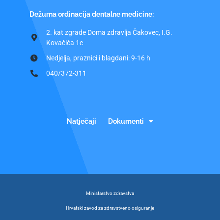
Dežurna ordinacija dentalne medicine:
2. kat zgrade Doma zdravlja Čakovec, I.G.
Kovačića 1e
Nedjelja, praznici i blagdani: 9-16 h
040/372-311
Natječaji
Dokumenti
Ministarstvo zdravstva
Hrvatski zavod za zdravstveno osiguranje