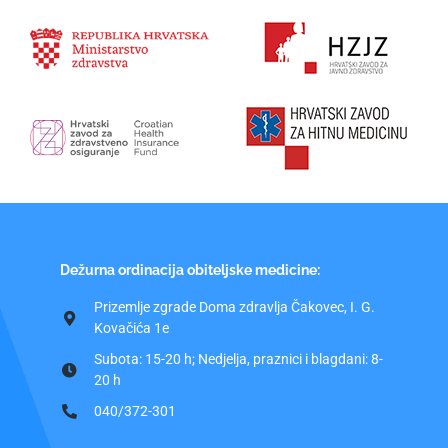
Dežurna ordinacija obiteljske medicine:
Prizemlje zgrade Doma zdravlja Čakovec, I. G.
Kovačića 1e
Subota: 15-20 h; Nedjelja, praznici i blagdani: 8-
20 h
040/372-301