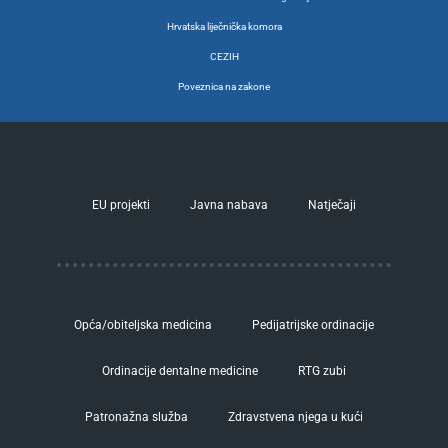
Hrvatska liječnička komora
CEZIH
Poveznica na zakone
EU projekti
Javna nabava
Natječaji
Opća/obiteljska medicina
Pedijatrijske ordinacije
Ordinacije dentalne medicine
RTG zubi
Patronažna služba
Zdravstvena njega u kući