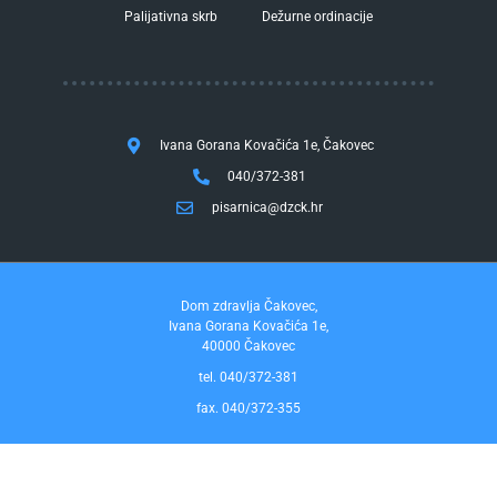
Palijativna skrb
Dežurne ordinacije
Ivana Gorana Kovačića 1e, Čakovec
040/372-381
pisarnica@dzck.hr
Dom zdravlja Čakovec,
Ivana Gorana Kovačića 1e,
40000 Čakovec
tel. 040/372-381
fax. 040/372-355
Pravo na pristup informacijama
by InfoCom