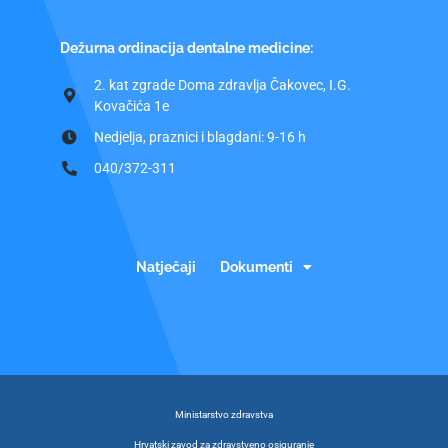
Dežurna ordinacija dentalne medicine:
2. kat zgrade Doma zdravlja Čakovec, I.G.
Kovačića 1e
Nedjelja, praznici i blagdani: 9-16 h
040/372-311
Natječaji
Dokumenti
Ministarstvo zdravstva
Hrvatski zavod za zdravstveno osiguranje