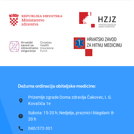
Dežurna ordinacija obiteljske medicine:
Prizemlje zgrade Doma zdravlja Čakovec, I. G.
Kovačića 1e
Subota: 15-20 h; Nedjelja, praznici i blagdani: 8-
20 h
040/372-301