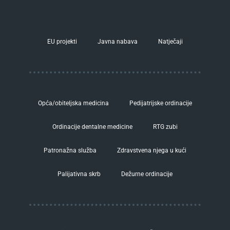
EU projekti
Javna nabava
Natječaji
Opća/obiteljska medicina
Pedijatrijske ordinacije
Ordinacije dentalne medicine
RTG zubi
Patronažna služba
Zdravstvena njega u kući
Palijativna skrb
Dežurne ordinacije