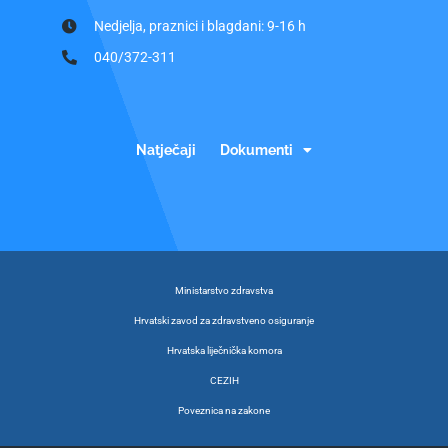
Nedjelja, praznici i blagdani: 9-16 h
040/372-311
Natječaji
Dokumenti
Ministarstvo zdravstva
Hrvatski zavod za zdravstveno osiguranje
Hrvatska liječnička komora
CEZIH
Poveznica na zakone