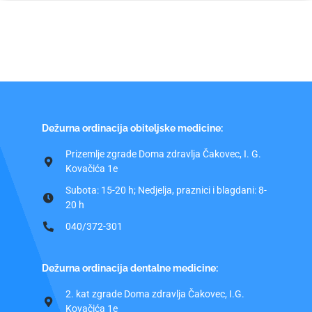
Dežurna ordinacija obiteljske medicine:
Prizemlje zgrade Doma zdravlja Čakovec, I. G.
Kovačića 1e
Subota: 15-20 h; Nedjelja, praznici i blagdani: 8-
20 h
040/372-301
Dežurna ordinacija dentalne medicine:
2. kat zgrade Doma zdravlja Čakovec, I.G.
Kovačića 1e