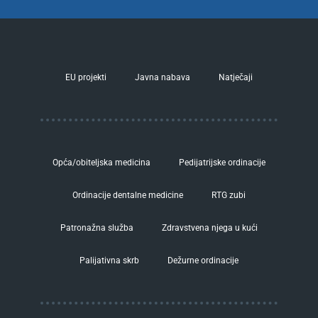
EU projekti
Javna nabava
Natječaji
Opća/obiteljska medicina
Pedijatrijske ordinacije
Ordinacije dentalne medicine
RTG zubi
Patronažna služba
Zdravstvena njega u kući
Palijativna skrb
Dežurne ordinacije