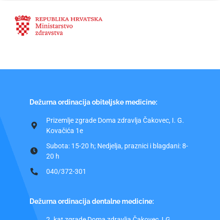
Dežurna ordinacija obiteljske medicine:
Prizemlje zgrade Doma zdravlja Čakovec, I. G.
Kovačića 1e
Subota: 15-20 h; Nedjelja, praznici i blagdani: 8-
20 h
040/372-301
Dežurna ordinacija dentalne medicine:
2. kat zgrade Doma zdravlja Čakovec, I.G.