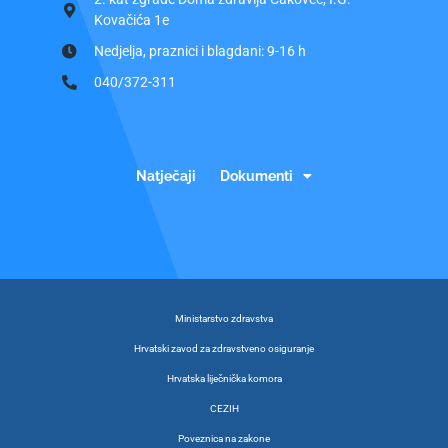
Kovačića 1e
Nedjelja, praznici i blagdani: 9-16 h
040/372-311
Natječaji
Dokumenti
Ministarstvo zdravstva
Hrvatski zavod za zdravstveno osiguranje
Hrvatska liječnička komora
CEZIH
Poveznica na zakone