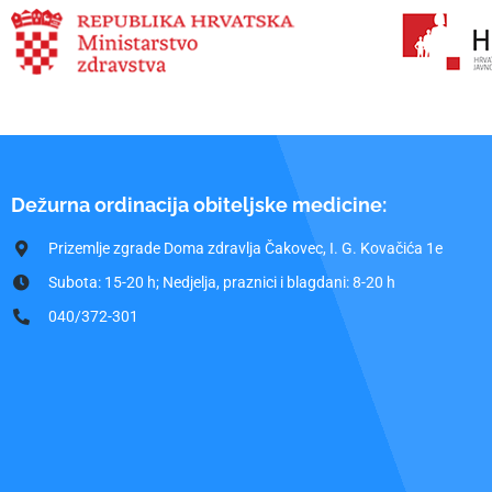
Dežurna ordinacija obiteljske medicine:
Prizemlje zgrade Doma zdravlja Čakovec, I. G. Kovačića 1e
Subota: 15-20 h; Nedjelja, praznici i blagdani: 8-20 h
040/372-301