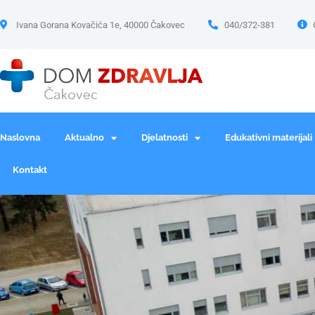
Ivana Gorana Kovačića 1e, 40000 Čakovec
040/372-381
Naslovna
Aktualno
Djelatnosti
Edukativni materijali
Kontakt