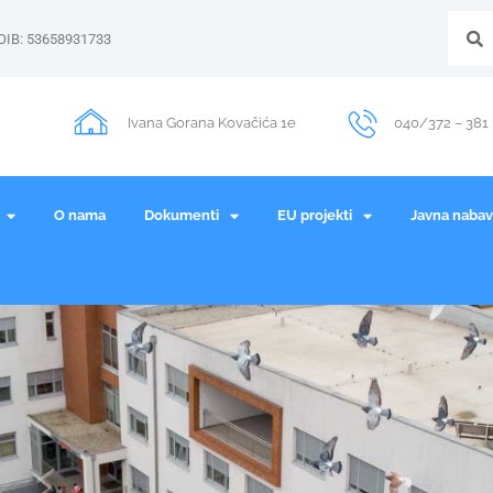
OIB: 53658931733
Ivana Gorana Kovačića 1e
040/372 – 381
O nama
Dokumenti
EU projekti
Javna naba