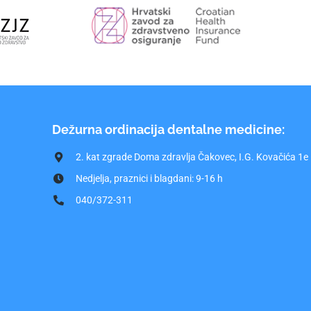
Dežurna ordinacija dentalne medicine:
2. kat zgrade Doma zdravlja Čakovec, I.G. Kovačića 1e
Nedjelja, praznici i blagdani: 9-16 h
040/372-311