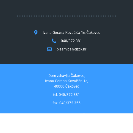
Ivana Gorana Kovačića 1e, Čakovec
040/372-381
pisarnica@dzck.hr
Dom zdravlja Čakovec,
Ivana Gorana Kovačića 1e,
40000 Čakovec
tel. 040/372-381
fax. 040/372-355
Pravo na pristup informacijama
by InfoCom