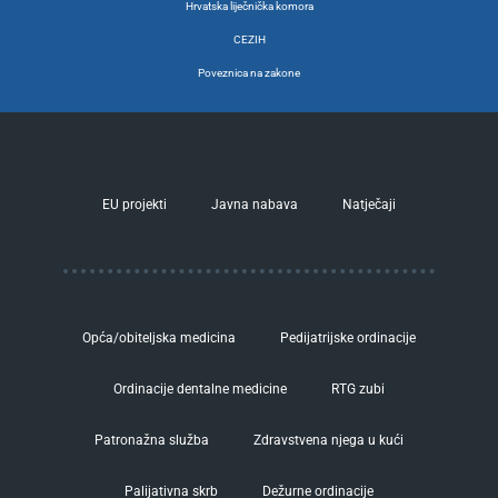
Hrvatska liječnička komora
CEZIH
Poveznica na zakone
EU projekti
Javna nabava
Natječaji
Opća/obiteljska medicina
Pedijatrijske ordinacije
Ordinacije dentalne medicine
RTG zubi
Patronažna služba
Zdravstvena njega u kući
Palijativna skrb
Dežurne ordinacije