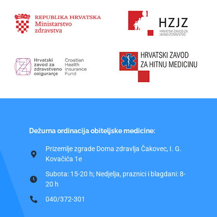
Dežurna ordinacija obiteljske medicine:
Prizemlje zgrade Doma zdravlja Čakovec, I. G.
Kovačića 1e
Subota: 15-20 h; Nedjelja, praznici i blagdani: 8-
20 h
040/372-301