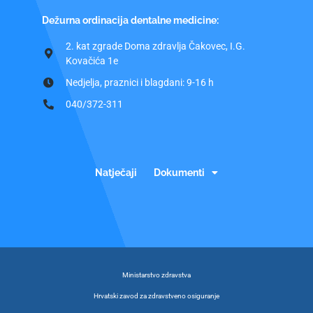
Dežurna ordinacija dentalne medicine:
2. kat zgrade Doma zdravlja Čakovec, I.G.
Kovačića 1e
Nedjelja, praznici i blagdani: 9-16 h
040/372-311
Natječaji
Dokumenti
Ministarstvo zdravstva
Hrvatski zavod za zdravstveno osiguranje