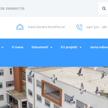
OIB: 53658931733
Ivana Gorana Kovačića 1e
040/372 – 381
O nama
Dokumenti
EU projekti
Javna naba