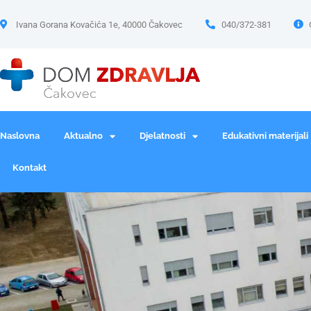
Ivana Gorana Kovačića 1e, 40000 Čakovec
040/372-381
Naslovna
Aktualno
Djelatnosti
Edukativni materijali
Kontakt