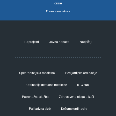
CEZIH
Poveznica na zakone
EU projekti
Javna nabava
Natječaji
Opća/obiteljska medicina
Pedijatrijske ordinacije
Ordinacije dentalne medicine
RTG zubi
Patronažna služba
Zdravstvena njega u kući
Palijativna skrb
Dežurne ordinacije