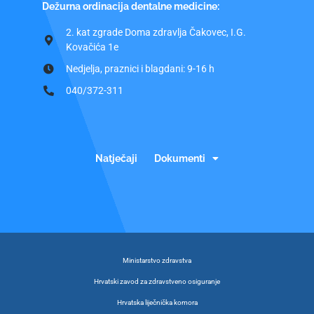
Dežurna ordinacija dentalne medicine:
2. kat zgrade Doma zdravlja Čakovec, I.G.
Kovačića 1e
Nedjelja, praznici i blagdani: 9-16 h
040/372-311
Natječaji
Dokumenti
Ministarstvo zdravstva
Hrvatski zavod za zdravstveno osiguranje
Hrvatska liječnička komora