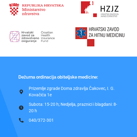
Dežurna ordinacija obiteljske medicine:
Prizemlje zgrade Doma zdravlja Čakovec, I. G.
Kovačića 1e
Subota: 15-20 h; Nedjelja, praznici i blagdani: 8-
20 h
040/372-301