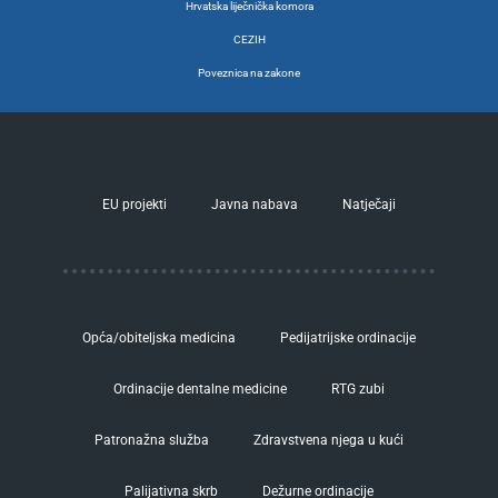
Hrvatska liječnička komora
CEZIH
Poveznica na zakone
EU projekti
Javna nabava
Natječaji
Opća/obiteljska medicina
Pedijatrijske ordinacije
Ordinacije dentalne medicine
RTG zubi
Patronažna služba
Zdravstvena njega u kući
Palijativna skrb
Dežurne ordinacije