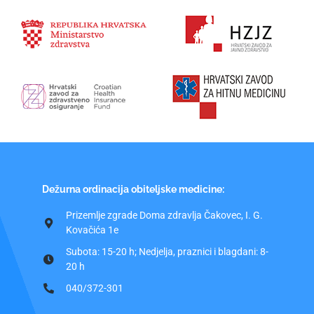
Dežurna ordinacija obiteljske medicine:
Prizemlje zgrade Doma zdravlja Čakovec, I. G.
Kovačića 1e
Subota: 15-20 h; Nedjelja, praznici i blagdani: 8-
20 h
040/372-301