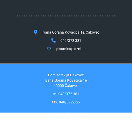
Ivana Gorana Kovačića 1e, Čakovec
040/372-381
pisarnica@dzck.hr
Dom zdravlja Čakovec,
Ivana Gorana Kovačića 1e,
40000 Čakovec
tel. 040/372-381
fax. 040/372-355
Pravo na pristup informacijama
by InfoCom