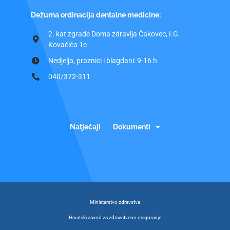
Dežurna ordinacija dentalne medicine:
2. kat zgrade Doma zdravlja Čakovec, I.G.
Kovačića 1e
Nedjelja, praznici i blagdani: 9-16 h
040/372-311
Natječaji
Dokumenti
Ministarstvo zdravstva
Hrvatski zavod za zdravstveno osiguranje